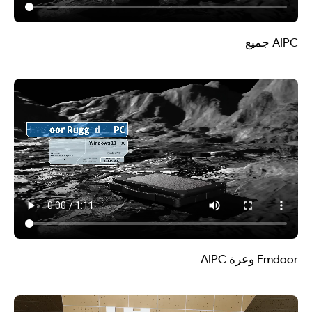
AIPC جميع
Emdoor وعرة AIPC