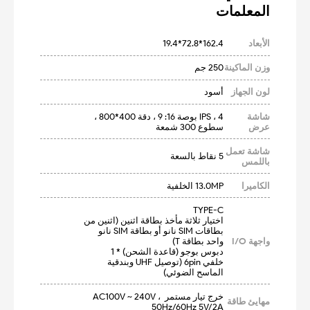
المعلمات
الأبعاد
162.4*72.8*19.4
وزن الماكينة
250 جم
لون الجهاز
أسود
شاشة
IPS ، 4 بوصة 16: 9 ، دقة 400*800 ، 
عرض
سطوع 300 شمعة
شاشة تعمل
5 نقاط بالسعة
باللمس
الكاميرا
13.0MP الخلفية
اختيار ثلاثة مأخذ بطاقة اثنين (اثنين من 
بطاقات SIM نانو أو بطاقة SIM نانو 
واجهة I/O
خلفي 6pin (توصيل UHF وبندقية 
الماسح الضوئي)
خرج تيار مستمر AC100V ~ 240V ، 
مهايئ طاقة
50Hz/60Hz 5V/2A