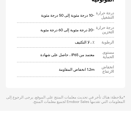
درجة حرارة
-10 درجة مئوية إلى 50 درجة مئوية
التشغيل
درجة حرارة
-20 درجة مئوية إلى 60 درجة مئوية
التخزين
الرطوبة
٪ ، لا التكثيف
مستوى
معتمد من IP65 ، حاصل على شهادة
الحماية
انخفاض
1.2m انخفاض المقاومة
الارتفاع
*ملاحظة: هناك تأخر في تحديث معلمات المنتج على الموقع. يرجى الرجوع إلى
المعلومات التي تقدمها Emdoor Sales لجميع معلمات المنتج.