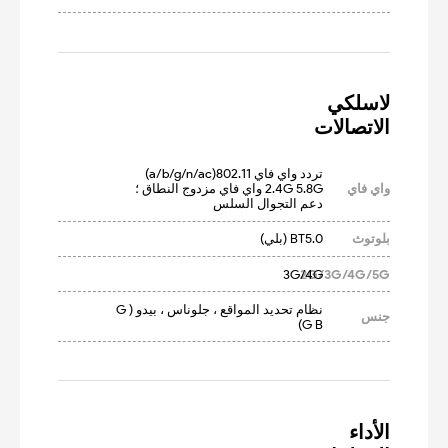
الاتصالات
تردد واي فاي 802.11(a/b/g/n/ac) 
واي فاي
2.4G 5.8G واي فاي مزدوج النطاق ؛ 
دعم التجوال السلس
بلوتوث
BT5.0 (بلي)
3G/4G
2G/3G/4G/5G
نظام تحديد المواقع ، جلوناس ، بيدو (G 
جنس
G B)