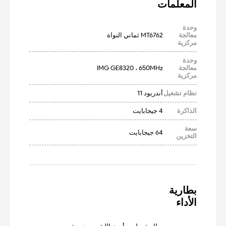
المعلمات
وحدة
معالجة
MT6762 ثماني النواة
مركزية
وحدة
معالجة
IMG GE8320 ، 650MHz
مركزية
نظام تشغيل
أندريود 11
الذاكرة
4 جيجابايت
سعة
64 جيجابايت
التخزين
الأداء