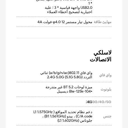
USB2.0 واجهة قياسية * 3 ؛ علبة 
اختيارية لتصحيح أخطاء العملاء
مهايئ طاقة
محول تيار مستمر φ4.0 12 فولت 4A
الاتصالات
واي فاي 802.11(a/b/g/n/ac) ثنائي 
واي فاي
التردد 2.4G 5.0G (5.1G 5.8G)
بلوتوث
▪Ble-125k-104 ديسيبل
2G/3G/4G/5G
4G
دعم نظام تحديد المواقع (L1 1.575GHz 
جنس
C/A code) ، بيدو (B1 1.561GHz) ، 
جلوناس (L1 1.602GHz)