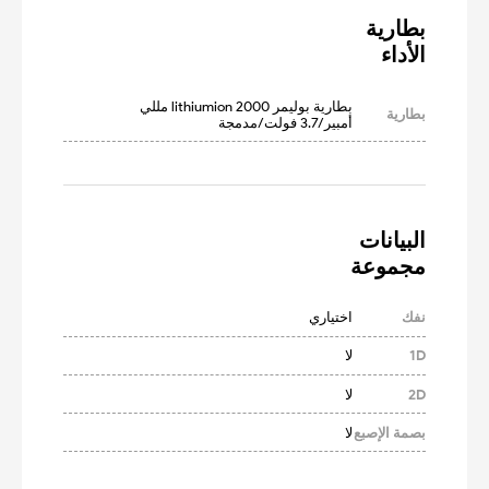
الأداء
بطارية بوليمر lithiumion 2000 مللي 
بطارية
أمبير/3.7 فولت/مدمجة
مجموعة
نفك
اختياري
1D
لا
2D
لا
بصمة الإصبع
لا