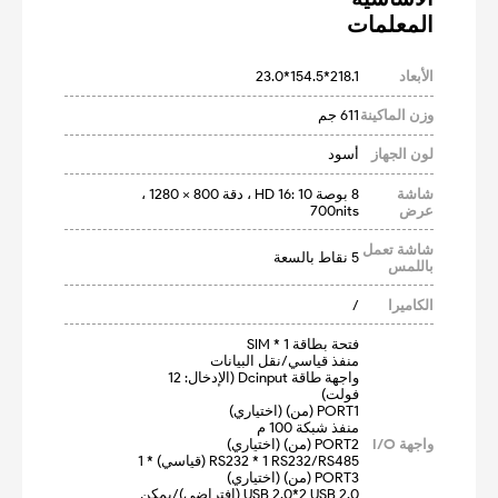
المعلمات
الأبعاد
218.1*154.5*23.0
وزن الماكينة
611 جم
لون الجهاز
أسود
شاشة
8 بوصة HD 16: 10 ، دقة 800 × 1280 ، 
عرض
700nits
شاشة تعمل
5 نقاط بالسعة
باللمس
الكاميرا
/
واجهة طاقة Dcinput (الإدخال: 12 
واجهة I/O
USB 2.0*2 USB 2.0 (افتراضي)/يمكن 