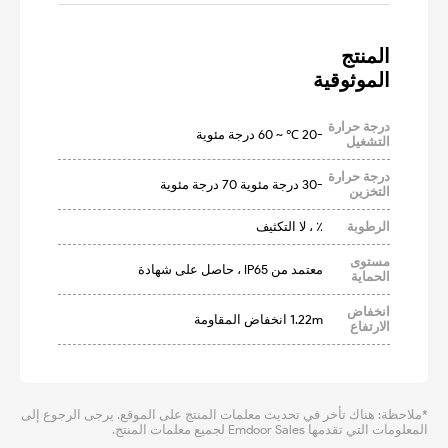
الموثوقية
درجة حرارة
-20 ℃ ~ 60 درجة مئوية
التشغيل
درجة حرارة
-30 درجة مئوية 70 درجة مئوية
التخزين
الرطوبة
٪ ، لا التكثيف
مستوى
معتمد من IP65 ، حاصل على شهادة
الحماية
انخفاض
1.22m انخفاض المقاومة
الارتفاع
*ملاحظة: هناك تأخر في تحديث معلمات المنتج على الموقع. يرجى الرجوع إلى
المعلومات التي تقدمها Emdoor Sales لجميع معلمات المنتج.