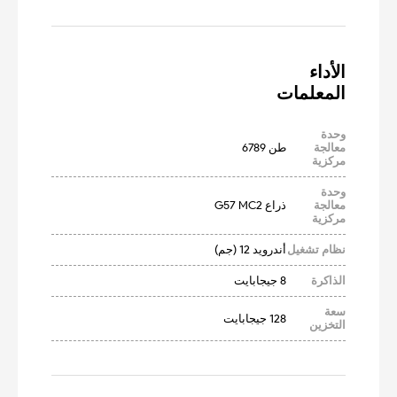
المعلمات
وحدة
معالجة
طن 6789
مركزية
وحدة
معالجة
ذراع G57 MC2
مركزية
نظام تشغيل
أندرويد 12 (جم)
الذاكرة
8 جيجابايت
سعة
128 جيجابايت
التخزين