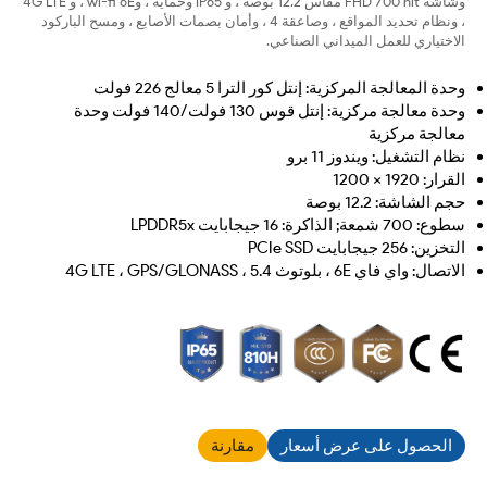
وشاشة FHD 700 nit مقاس 12.2 بوصة ، و IP65 وحماية ، وwi-fi 6E ، و 4G LTE
، ونظام تحديد المواقع ، وصاعقة 4 ، وأمان بصمات الأصابع ، ومسح الباركود
الاختياري للعمل الميداني الصناعي.
وحدة المعالجة المركزية: إنتل كور الترا 5 معالج 226 فولت
وحدة معالجة مركزية: إنتل قوس 130 فولت/140 فولت وحدة
معالجة مركزية
نظام التشغيل: ويندوز 11 برو
القرار: 1920 × 1200
حجم الشاشة: 12.2 بوصة
سطوع: 700 شمعة; الذاكرة: 16 جيجابايت LPDDR5x
التخزين: 256 جيجابايت PCIe SSD
الاتصال: واي فاي 6E ، بلوتوث 5.4 ، 4G LTE ، GPS/GLONASS
الحصول على عرض أسعار
مقارنة