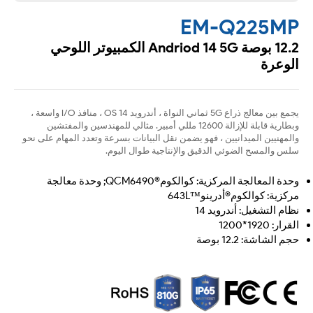
EM-Q225MP
12.2 بوصة Andriod 14 5G الكمبيوتر اللوحي
الوعرة
يجمع بين معالج ذراع 5G ثماني النواة ، أندرويد 14 OS ، منافذ I/O واسعة ،
وبطارية قابلة للإزالة 12600 مللي أمبير. مثالي للمهندسين والمفتشين
والمهنيين الميدانيين ، فهو يضمن نقل البيانات بسرعة وتعدد المهام على نحو
سلس والمسح الضوئي الدقيق والإنتاجية طوال اليوم.
وحدة المعالجة المركزية: كوالكوم®QCM6490; وحدة معالجة
مركزية: كوالكوم®أدرينو™643L
نظام التشغيل: أندرويد 14
القرار: 1920*1200
حجم الشاشة: 12.2 بوصة