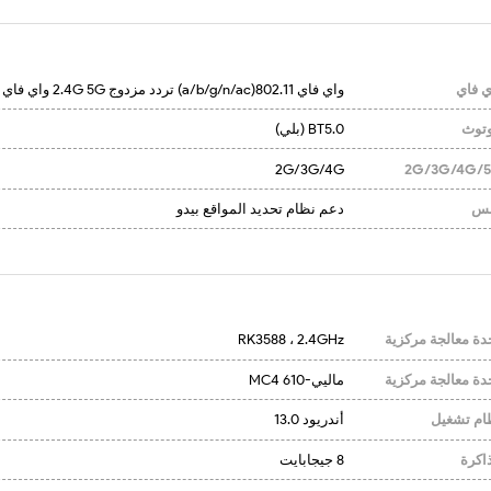
ي فاي
واي فاي 802.11(a/b/g/n/ac) تردد مزدوج 2.4G 5G واي فاي
وتوث
BT5.0 (بلي)
2G/3G/4G
2G/3G/4G/
س
دعم نظام تحديد المواقع بيدو
دة معالجة مركزية
RK3588 ، 2.4GHz
دة معالجة مركزية
ماليي-610 MC4
ام تشغيل
أندريود 13.0
ذاكرة
8 جيجابايت