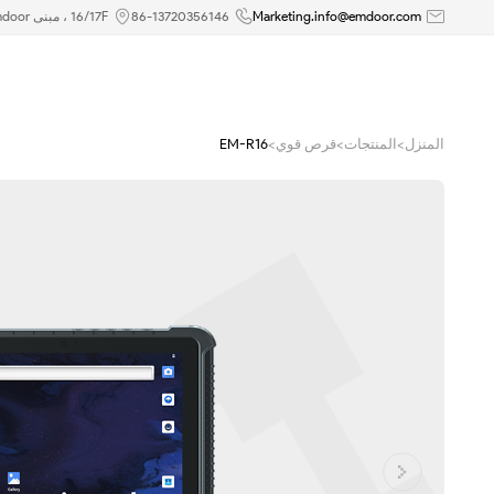
10.1
Marketing.info@emdoor.com
86-13720356146
16/17F ، مبنى Emdoor ، رقم 8 طريق Guangke الأول ، منطقة بينغشان ، شنتشن
بوصة
الروبوت
المنزل
>
المنتجات
>
قرص قوي
>
EM-R16
13
الكمبيوتر
اللوحي
الوعرة