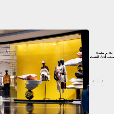
د متاجر سلسلة
صبحت اتجاه التنمية.