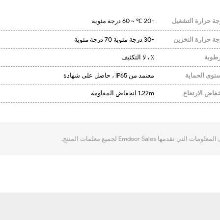
جة حرارة التشغيل
-20 ℃ ~ 60 درجة مئوية
جة حرارة التخزين
-30 درجة مئوية 70 درجة مئوية
رطوبة
٪ ، لا التكثيف
توى الحماية
معتمد من IP65 ، حاصل على شهادة
خفاض الارتفاع
1.22m انخفاض المقاومة
Emdoor Sa لجميع معلمات المنتج.