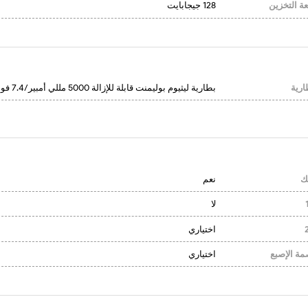
ة التخزين
128 جيجابايت
ارية
بطارية ليثيوم بوليمنت قابلة للإزالة 5000 مللي أمبير/7.4 فولت/7.5 ساعة
ك
نعم
لا
اختياري
مة الإصبع
اختياري