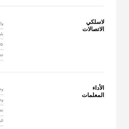
وا
الاتصالات
بل
5G
جن
وح
المعلمات
وح
نظ
ال