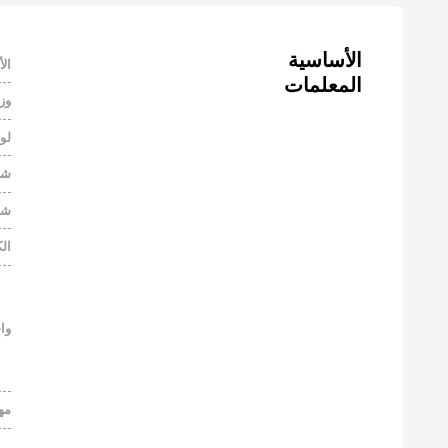
الأ
المعلمات
وز
لو
شا
شا
الك
واج
مه