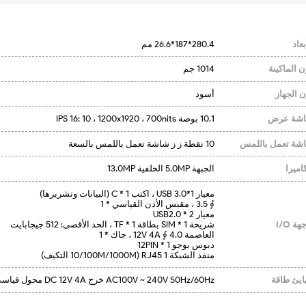
بعاد
280.4*187*26.6 مم
ن الماكينة
1014 جم
ن الجهاز
أسود
شة عرض
10.1 بوصة IPS 16: 10 ، 1200x1920 ، 700nits
شة تعمل باللمس
10 نقطة ز ز شاشة تعمل باللمس بالسعة
اميرا
الجبهة 5.0MP الخلفية 13.0MP
هة I/O
منفذ الشبكة RJ45 1 (10/100M/1000M التكيف)
ايئ طاقة
AC100V ~ 240V 50Hz/60Hz خرج DC 12V 4A محول قياسي صيني مع شهادة CCC