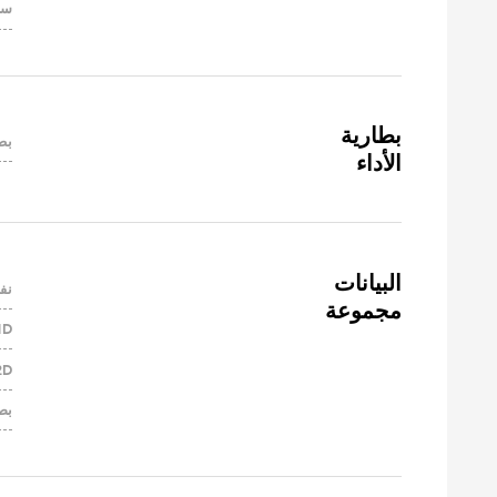
سع
بط
الأداء
نف
مجموعة
1D
2D
بص