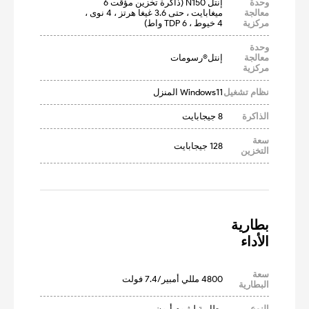
وحدة
إنتل N150 (ذاكرة تخزين مؤقت 6 
معالجة
ميغابايت ، حتى 3.6 غيغا هرتز ، 4 نوى ، 
مركزية
4 خيوط ، TDP 6 واط)
وحدة
معالجة
إنتل®رسومات
مركزية
نظام تشغيل
Windows11 المنزل
الذاكرة
8 جيجابايت
سعة
128 جيجابايت
التخزين
الأداء
سعة
4800 مللي أمبير/7.4 فولت
البطارية
النوع
بطارية ليثيوم أيون