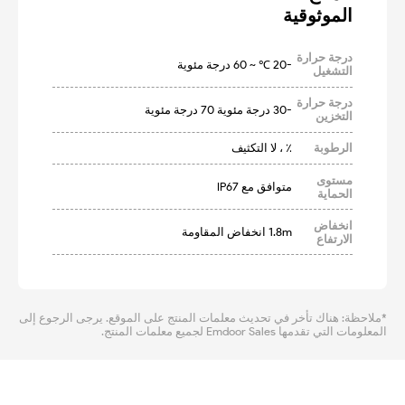
الموثوقية
درجة حرارة
-20 ℃ ~ 60 درجة مئوية
التشغيل
درجة حرارة
-30 درجة مئوية 70 درجة مئوية
التخزين
الرطوبة
٪ ، لا التكثيف
مستوى
متوافق مع IP67
الحماية
انخفاض
1.8m انخفاض المقاومة
الارتفاع
*ملاحظة: هناك تأخر في تحديث معلمات المنتج على الموقع. يرجى الرجوع إلى
المعلومات التي تقدمها Emdoor Sales لجميع معلمات المنتج.