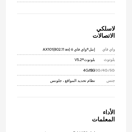
الاتصالات
واي فاي
إنتل®واي فاي 6 AX101(802.11 ax)
بلوتوث
بلوتوث®V5.2
4G/5G
2G/3G/4G/5G
جنس
نظام تحديد المواقع ، جلونس
المعلمات