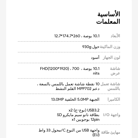
المعلمات
الأبعاد
10.1 بوصة ، 260*174.7*12.7
وزن الماكينة
حول 930g
لون الجهاز
أسود
شاشة
10.1 بوصة ، FHD(1200*1920) ، 700 
عرض
nits
شاشة تعمل
10 نقطة شاشة تعمل باللمس بالسعة ، 
باللمس
دعم MPP702 القلم النشط
الكاميرا
الجبهة 5.0MP الخلفية 13.0MP
واجهة I/O
12pin بوجوبين x1
واجهة USB من النوع C/محول 33 واط 
مهايئ طاقة
(EU)