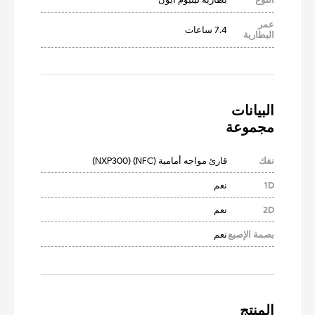
عمر
7.4 ساعات
البطارية
مجموعة
نفك
قارئ مواجه أمامية (NFC) (NXP300)
1D
نعم
2D
نعم
بصمة الإصبع
نعم