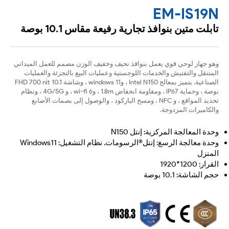
EM-IS19N
تابلت متين بنوافذ تجارية رفيعة مقاس 10.1 بوصة
وهو جهاز لوحي قوي يعمل بنوافذ نحيف وخفيف الوزن مصمم للعمل الميداني
المتنقل والتفتيش والخدمات اللوجستية وعمليات البيع بالتجزئة والعمليات
الصناعية. يتميز بمعالج Intel N150 ، وwindows 11 ، وشاشة FHD 700 nit 10.1
بوصة ، وحماية IP67 ، ومقاومة انخفاض 1.8m ، وwi-fi 6 ، و 4G/5G ، ونظام
تحديد المواقع ، و NFC ، ومسح الباركود ، والوصول إلى بصمات الأصابع
والكاميرات المزدوجة.
وحدة المعالجة المركزية: إنتل N150
وحدة معالجة الرسغ: إنتل®الرسومات. نظام التشغيل: Windows11
المنزل
القرار: 1200*1920
حجم الشاشة: 10.1 بوصة