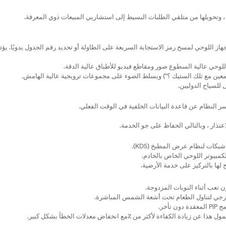
، وتحويلها من متلقي الطلبات البسيط إلى استشاريي المبيعات ذوي المعرفة.
هاز اللوحي لمسح رمز الاستجابة السريعة على الطاولة أو تحديد رقم الجدول يدويًا. يؤ
لوحي عالية السطوع صور ومقاطع فيديو للأطباق عالية الدقة.
 معين مع تلك الستيك ؟") ويسلط الضوء على مجموعات ترويجية عالية الهامش.
للسياح الدوليين.
سر النظام عن قاعدة البيانات الخلفية في الوقت الفعلي.
اعتذار ، وبالتالي الحفاظ على جو الخدمة.
بكات لنظام عرض المطبخ (KDS).
لكمبيوتر اللوحي الخاص بالخادم.
ها بالتركيز على خدمة الأرضية.
تعب أثناء النوبات المزدوجة.
خارجي لتناول الطعام تحت أشعة الشمس المباشرة.
 تأخر.
ل هذا عن زيادة الكفاءة لأكثر من
٪
مع انخفاض معدلات الخطأ بشكل كبير.