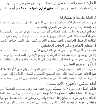
الحل: حلقة رقمية تعمل بواسطة من من من من من من
حل المعلومات Emdoأو يضع
تابلت متين تجاري خفيف النحافة
في أيدي الخادم 
1. الدقة ملزمة والمشاركة
مزود بحزام يد دوار للاستخدام المريح على المدى الطويل ، يستخدم الخادم الج
إلى إنشاء ربط رقمي دقيق بين الموقع والنظام.
القوائم البصرية:
على عكس القوائم الورقية الثابتة ، تعرض شاشة الكمبيوتر ال
ذكي الأعلى مبيعًا:
يقترح النظام أزواج (على سبيل المثال ، "هل ترغب في نبيذ
إمكانية الوصول العالمية:
واجهة متعددة اللغات تكسر على الفور حواجز الاتصال 
2. منطق المخزون في الوقت الحقيقي
واحدة من أقوى الميزات هي
فحص المخزون الآلي
. عند تحديد العناصر ، يستف
إذا تم بيع طبق ، فإنه يتم تلقائيًا الرمادي أو وضع الإشارة عليه على الواجهة.
هذا يزيل الإحراج من اتخاذ أمر ، والذهاب إلى المطبخ ، والعودة إلى الطاولة لل
3. تآزر المطبخ السلس
بمجرد تأكيد الطلب ، يتم إرسال البيانات على الفور عبر
واي فاي 6
أو
4G/5G
ش
تتبع الحالة:
تتم مزامنة حالة إنتاج المطبخ (الطهي ، الطلاء ، الجاهز) إلى جهاز ا
النتيجة:
تعرف الخوادم بالضبط متى يتم تشغيل الطعام دون المرور ، مما يسمح ل
أداة تمكين الأجهزة الأساسية: ،
قابلية النقل:
في مجرد
12.7 سميكة
و وزن
930 جم
، وهي مصممة للتشغيل بدون 
الرؤية:
الـ
شاشة عالية السطوع 10.1 بوصة
لا تزال واضحة حتى في الفناء ال
الأداء:
مدعوم من قبل
معالج إنتل N150
والجري.
ويندوز 11
، فإنه يتعامل مع برامج PIP المعقدة دون
مقياس القيمة الرئيسية:
أبلغت المؤسسات التي تنفذ نظام طلب الهاتف المحمو