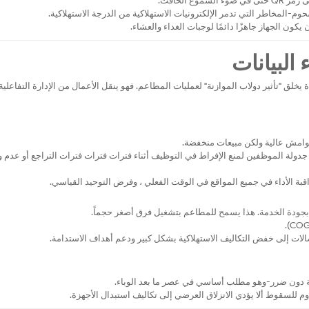
حوم-المخاطر التي تدمر الإلكترونيات الاستهلاكية من الدرجة الاستهلاكية.
كون الجهاز جاهزًا دائمًا لوجبات الغداء والعشاء.
 البيانات
ق "تأثير دولاب الموازنة" لعمليات المطاعم. فهو ينقل الأعمال من الإدارة التفاعلية
ا هوامش عالية ولكن مبيعات منخفضة.
 جدولة الموظفين لمنع الإفراط في التوظيف أثناء فترات فترات فترات التراجع أو عدم 
اقبة الأداء في جميع المواقع في الوقت الفعلي ، وفرض التوحيد القياسي.
 بجودة الخدمة. هذا يسمح للمطاعم بتشغيل فرق أصغر حجماً.
الات إلى خفض التكاليف الاستهلاكية بشكل كبير ودعم أهداف الاستدامة.
ة دون ضرر-وهو مطلب أساسي في عصر ما بعد الوباء.
 للسقوط ألا يؤدي الانزلاق العرضي إلى تكاليف استبدال الأجهزة.