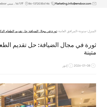
ثورة
Marketing.info@emdoor.com
86-13720356146
16/17F ، مبنى Emdoor ، رقم 8 طريق Guangke الأول ، منطقة بينغشان ، شنتشن
في
مجال
المنزل
>
مدونة
>
المرافق العامة
>
ثورة في مجال الضيافة: حل تقديم الطعام الذك
الضيافة:
ثورة في مجال الضيافة: حل تقديم الطعا
حل
متينة
تقديم
الطعام
2026-01-08
إدور
الذكي
بكل
السيناريوهات