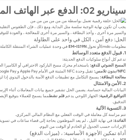
سيناريو 02: الدفع عبر الهاتف المحمول-الميل الأخير للخدمة
يجب أن تكون نهاية الوجبة سلسة مثل البداية. ومع ذلك ، فإن الطقوس التقليدي
والسير مرة أخرى ، وأخذ البطاقة ، والسير مرة أخرى للمعالجة ، والعودة للتوقي
الحل: دفع آمن ، الكل في واحد على الطاولة
معلومات Emdoأو تحول
EM-IS19N
في وحدة عمليات الشراء المتنقلة الكاملة (MPS) ، وبذلك عملية الدفع مباشرة إلى الضي
1. قبول الدفع متعدد الوسائط
تدعم كل أنواع سلوكيات الدفع الحديثة:
المسح الضوئي للدفع:
باستخدام محرك مسح الباركود الاحترافي أو الكاميرا الخلفية لمسح رموز QR للعملاء (y
NFC/بدون تلامس:
تقبل وحدة NFC المثبتة في الأمام Apple Pay و Google Pay وبطاقات الائتمان اضغط للدفع.
معالجة البطاقة:
يسمح التكامل مع تطبيقات الدفع الآمنة بالدخول اليدوي إذا لز
2. الأمن والامتثال
البيانات المالية حساسة. يضمن الحل تشفير جميع بيانات المعاملات أثناء الإرس
التواقيع الرقمية:
الجهاز اللوحي يدعم
قلم نشط
مما يسمح للعملاء بتوقيع الإي
التدقيق.
3. التسوية الآلية
تتم مزامنة كل معاملة في الوقت الفعلي مع النظام المالي المركزي.
الفائدة:
في نهاية الليل ، لم يعد الموظفون بحاجة إلى قضاء ساعات في تسوية الإي
الإيرادات حسب الجدول أو الخادم أو الوقت من اليوم.
أداة تمكين الأجهزة الأساسية: ، (ميزات الدفع)