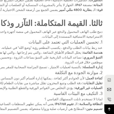
الكاميرات:
الكاميرات الخلفية الأمامية/5MP الخلفية تضمن التعرف السريع على رمز QR حتى في ضوء الشموع الخافت.
المتانة:
مصنفة
IP67
، الجهاز لا يتأثر بالمشروبات المنسكبة أو الصلصات أو الش
قوة:
الـ
بطارية 4800 مللي أمبير
يضمن الجمع بين أرصفة الشحن الاختيارية أن ي
ثالثا. القيمة المتكاملة: التآزر وذكاء
دمج طلب الهاتف المحمول والدفع عبر الهاتف المحمول في منصة أجهزة واحدة يخل
الاستراتيجية الاستباقية المستندة إلى البيانات.
1. تحسين العمليات التي تعتمد على البيانات
عند ربط بيانات الطلب والدفع ، يكتسب المطعم رؤية "وضع الله" في عملياته.
هندسة القائمة:
يحلل النظام الأطباق الشائعة ، والتي يتم إرجاعها ، والتي له
التنبؤ المروري:
تساعد البيانات التاريخية على التنبؤ بساعات الذروة ، وتحسين
موظفين خلال فترات الذروة.
إدارة السلسلة:
بالنسبة لعمليات الامتياز ، تسمح المزامنة السحابية للمقر بمر
2. موازنة الجودة مع التكلفة
كفاءة العمل:
لأن الخوادم أكثر كفاءة ، يمكنها إدارة أقسام أكبر دون المساس
تقليل النفايات:
دقة الطلب وتتبع المخزون تقلل مباشرة من نفايات الطعام (COGS).
العمليات غير الورقية:
يؤدي التخلص من القوائم الورقية والقطع الطلبية والإيص
3. التكيف مع البيئات القاسية
لماذا لا تستخدم تابلت المستهلك القياسي ؟
النظافة والسلامة:
الـ
تقييم IP67/68
يعني أنه يمكن تطهير المنظفات الصناعي
تصميم متين:
المطابخ هي أرضيات صلبة وزوايا مشغولة. يضمن التصميم المقاوم