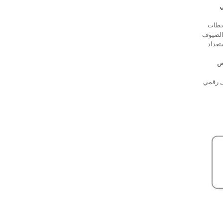
ي
ناقات في محطات
زون) المخيف محادثة مع الضيوف
تعداد
ص
ول رقمي