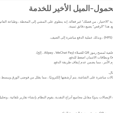
ة "الاختيار ، من فضلك" غير فعالة. إنه ينطوي على المشي إلى المحطة ، وطباعة الفاتو
ع. هذا "الرقص" يضيع دقائق ثمينة.
ف.
Alipay ، WeChat Pa ، إلخ).
م الأمر ، مما يضمن عدم إيقاف طريقة الدفع.
ال.
صالات مباشرة على الشاشة. يتم أرشفتها إلكترونيًا ، مما يقلل من فوضى الورق ويبسط
صالات يدويًا مقابل مجاميع أدراج النقدية. يقوم النظام بإنشاء تقارير تلقائية ، وتحلي