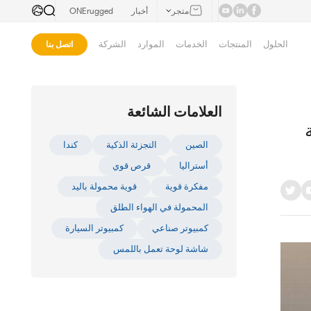
متجر
أخبار
ONErugged
الحلول
المنتجات
الخدمات
الموارد
الشركة
اتصل بنا
العلامات الشائعة
 
الصين
التجزئة الذكية
كندا
أستراليا
قرص قوي
مفكرة قوية
قوية محمولة باليد
المحمولة في الهواء الطلق
كمبيوتر صناعي
كمبيوتر السيارة
شاشة لوحة تعمل باللمس