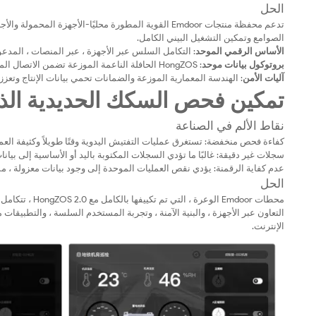
الحل
الصوامع وتمكين التشغيل البيني الكامل.
الأساس الرقمي الموحد
: التكامل السلس عبر الأجهزة ، عبر المنصات ، المدعوم من HongZOS ، يزيل الصوامع ويتيح الإنتا
بروتوكول بيانات موحد
: HongZOS الحافلة الناعمة الموزعة تضمن الاتصال الموحد لتعاون المعدات ، وتعزيز الموثوقية والكفاءة.
آليات الأمن
: الهندسة المعمارية الموزعة والضمانات تحمي بيانات الإنتاج وتعزز
تمكين فحص السكك الحديدية الذك
نقاط الألم في الصناعة
كفاءة فحص منخفضة: تستغرق عمليات التفتيش اليدوية وقتًا طويلاً وكثيفة العما
سجلات غير دقيقة: غالبًا ما تؤدي السجلات المكتوبة باليد أو الأساسية إلى بيا
عدم كفاية الرقمنة: يؤدي نقص العمليات الموحدة إلى وجود بيانات معزولة ، مما
الحل
التعاون عبر الأجهزة ، والبنية الآمنة ، وتجربة المستخدم السلسة ، والتطبيقا
الإنترنت.