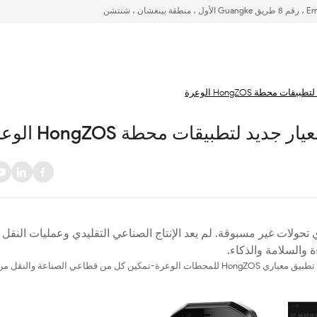
حولات غير مسبوقة. لم يعد الإنتاج الصناعي التقليدي وعمليات النقل
ة والسلامة والذكاء.
لمواجهة هذه التحديات ، عقدت شركة إمدور شراكة مع iSoftStone لإنشاء حل تطبيق معياري HongZOS للمحطات الوعرة-تمكين كل من قطاعي الصناعة و