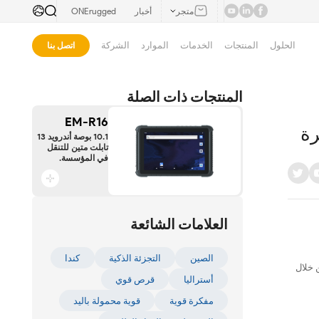
متجر
أخبار
ONErugged
الحلول
المنتجات
الخدمات
الموارد
الشركة
اتصل بنا
المنتجات ذات الصلة
EM-R16
10.1 بوصة أندرويد 13
تابلت متين للتنقل
في المؤسسة.
العلامات الشائعة
الصين
التجزئة الذكية
كندا
النقل من خلال
أستراليا
قرص قوي
مفكرة قوية
قوية محمولة باليد