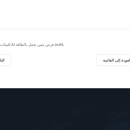
&bull; قرص متين يعمل بالطاقة AI للبيئات القاسية
لعودة إلى القائمة
التا