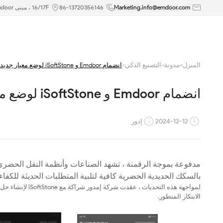
انضمام
Marketing.info@emdoor.com
86-13720356146
16/17F ، مبنى Emdoor ، رقم 8 طريق Guangke الأول ، منطقة بينغشان ، شنتشن
Emdoor
و
المنزل
>
مدونة
>
التصنيع الذكي
>
انضمام Emdoor و iSoftStone لوضع معيار جديد لتطبيقات محطة HongZOS الوعرة
iSoftStone
انضمام Emdoor و iSoftStone لوضع معيار جديد لتطبيقات محطة HongZOS الوعرة
لوضع
معيار
2024-12-12
إدور
جديد
لتطبيقات
مدفوعة بموجة الرقمنة ، تشهد الصناعات وأنظمة النقل الحضري ت
محطة
بالسكك الحديدية الحضرية كافية لتلبية المتطلبات الحديثة للكفاء
HongZOS
الابتكار المتطور.