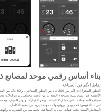
الوعرة
بناء أساس رقمي موحد لمصانع ذك
نقاط الألم في الصناعة
التطور المجزأ: أدى أكثر من 200 عام من التطور الصناعي ، و 80 عامًا من التشغيل الآلي ، و 50 عامًا من المعلوماتية إلى أنظمة بيئية غير متوافقة.
الأنظمة غير المتجانسة: تستخدم المعدات من بائعين مختلفين بروتوكولات مختلف
صوامع المعلومات: نقص مشاركة البيانات يؤخر القرارات ويهدر الموارد ويخفض
ثغرات التقييس: عدم وجود بروتوكولات موحدة يزيد من تعقيد التكامل.
المخاطر الأمنية: يجب حماية البيانات الصناعية الحساسة من التسريبات والهجما