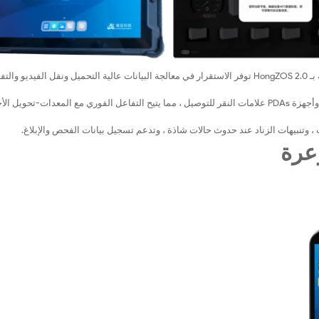
الأجهزة الوعرة مقترنة بـ HongZOS 2.0 توفر الاستقرار في معالجة البيانات عالية التحميل ونقل الفيديو وا
: تدعم الأجهزة اللوحية القوية وأجهزة PDAs علامات النقر للتوصيل ، مما يتيح التفاعل الفوري مع المعدات-تحويل ا
 ، وتنبيهات الزناد عند حدوث حالات شاذة ، وتدعم تسجيل بيانات الفحص والإبلاغ.