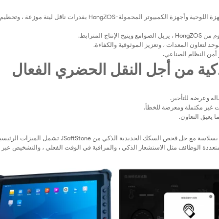
تدعم محفظة منتجات Emdoor القوية المطورة محليًا-الأجهزة المحمولة والأجهزة اللوحية وأجهزة الكمبيوتر المحمولة-HongZOS بقدرات ناقل لينة موزعة ، وتحطيم
ج المترابط.
 أمن النظام الصناعي.
ية من أجل النقل الحضري الفعال
لة وعرضة للتأخير.
نات غير مكتملة ومعرضة للخطأ.
 يعيق التعاون.
محطات Emdoor الوعرة ، التي تم تكييفها بالكامل مع HongZOS 2.0 ، تتكامل بسلاسة مع حل فحص السكك الحديدية الذكي من iSoftStone. تشمل الميزات 
ت متعددة الوظائف مثل الاستشعار الذكي ، والمراقبة في الوقت الفعلي ، والتشخيص عبر