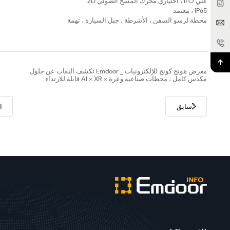
غني I/O ، اختياري محرك المسح الضوئي 2D
IP65 ، معتمد
محطة لرسو السفن ، الأشرطة ، جبل السيارة ، تهمة
معرض هونج كونج للإلكترونيات _ Emdoor تكشف النقاب عن حلول
مكدس كامل ، محطات صناعية وعرة × AI × XR قابلة للارتداء
سابق
ا