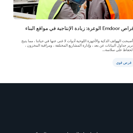
Emd الوعرة: زيادة الإنتاجية في مواقع البناء
أصبحت الهواتف الذكية والأجهزة اللوحية أدوات لا غنى عنها في حياتنا ، مما يتيح
رير جداول البيانات عن بعد ، وإدارة المشاريع المختلفة ، ومراقبة المخزون ،
لحفاظ على سلاسة...
قرص قوي