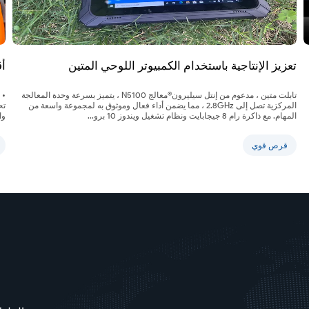
تعزيز الإنتاجية باستخدام الكمبيوتر اللوحي المتين
أقراص oor
تابلت متين ، مدعوم من إنتل سيليرون®معالج N5100 ، يتميز بسرعة وحدة المعالجة
• 
المركزية تصل إلى 2.8GHz ، مما يضمن أداء فعال وموثوق به لمجموعة واسعة من
تح
المهام. مع ذاكرة رام 8 جيجابايت ونظام تشغيل ويندوز 10 برو...
وا
قرص قوي