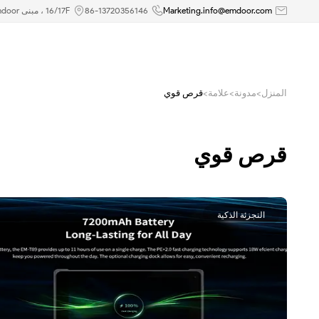
ما
Marketing.info@emdoor.com
86-13720356146
16/17F ، مبنى Emdoor ، رقم 8 طريق Guangke الأول ، منطقة بينغشان ، شنتشن
هي
تطبيقات
المنزل
>
مدونة
>
علامة
>
قرص قوي
الجهاز
اللوحي
قرص قوي
قوي
؟-
التجزئة الذكية
كمبيوتر
لوحي
متين