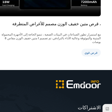
بباب
Emdoor
_
، قرص متين خفيف الوزن مصمم للأغراض المتطرفة
جهاز
مع استمرار تطور الصناعات في البيئات الصعبة ، تنمو الحاجة إلى الأجهزة المحمولة
المتينة والموثوقة وعالية الأداء بالترادفي. تم تصميم t متين خفيف الوزن مقاس 8
كمبيوتر
بوصات
لوحي
قرص قوي
قوي
الاشتراكات