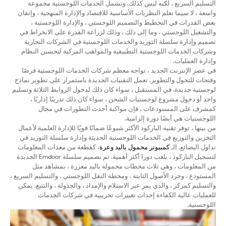
التسليم السريع ، لكنه ليس كذلك. وتشمل الخدمات اللوجستية مجموعة
واسعة ، لا سيما تعلم النظريات الأساسية للاقتصاد والإدارة المنهجية ، وإتقان
بعض القدرات في التخطيط والتصميم اللوجستي ، والإدارة اللوجستية ،
والتشغيل اللوجستي ، وما إلى ذلك ، وذلك لزراعة القدرة على الانخراط في
تصميم وإدارة سلسلة التوريد والخدمات اللوجستية في الشركات التجارية
وشركات الخدمات اللوجستية التطبيقية والمواهب المركبة لتحسين النظام
وإدارة العمليات.
في عصر الإنترنت الجديد ، تواجه معظم شركات الخدمات اللوجستية فرصًا
وفتحات للتحول والتطوير. تعمل التقنيات الجديدة باستمرار على تطوير نماذج
لوجستية جديدة. في المستقبل ، سواء كان ذلك لدخول الروابط الثلاثة وتسليم
واحد أو دخول مشروع لوجستيات الشحن ، سواء كان ذلك تدريبًا إداريًا ،
كمشرف على المستودعات ، فإن مواكبة أحدث التطورات في مجال
اللوجستيات هي أيضًا دورة إلزامية.
من بينها ، توفر تقنية الباركود الأكثر شيوعًا ضمانًا قويًا للإدارة العلمية لأعمال
التخزين والتوزيع في الخدمات اللوجستية الحديثة وإدارة سلسلة التوريد في
تداول البضائع. الـ
كمبيوتر محمول باليد وعرة
، كقطعة من معدات المعلومات
لتسجيل الباركود ، يلعب دورا أكثر أهمية. تم تصميم سلسلة Emdoor الجديدة
من المعلومات ، وهي ثلاث محطات محمولة باليد معززة ، بمشاهد مثل
المستودع ، وجرد الأصول الثابتة ، ومحطة النقل اللوجستي ، والتسليم السريع ،
والتسليم كمركز ، والذي يمر عبر الاستلام والإمداد ، والجدولة ، والتتبع. يمكن
للعمليات عالية الكفاءة إحداث تغييرات تخريبية في شركات الخدمات
اللوجستية.