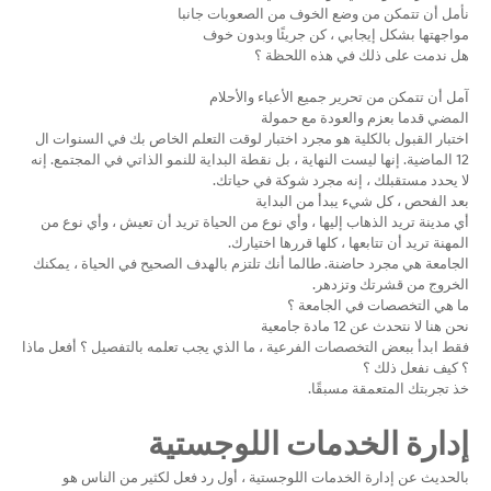
في
نأمل أن تتمكن من وضع الخوف من الصعوبات جانبا
مواجهتها بشكل إيجابي ، كن جريئًا وبدون خوف
المستقبل
هل ندمت على ذلك في هذه اللحظة ؟
آمل أن تتمكن من تحرير جميع الأعباء والأحلام
المضي قدما بعزم والعودة مع حمولة
اختبار القبول بالكلية هو مجرد اختبار لوقت التعلم الخاص بك في السنوات ال
12 الماضية. إنها ليست النهاية ، بل نقطة البداية للنمو الذاتي في المجتمع. إنه
لا يحدد مستقبلك ، إنه مجرد شوكة في حياتك.
بعد الفحص ، كل شيء يبدأ من البداية
أي مدينة تريد الذهاب إليها ، وأي نوع من الحياة تريد أن تعيش ، وأي نوع من
المهنة تريد أن تتابعها ، كلها قررها اختيارك.
الجامعة هي مجرد حاضنة. طالما أنك تلتزم بالهدف الصحيح في الحياة ، يمكنك
الخروج من قشرتك وتزدهر.
ما هي التخصصات في الجامعة ؟
نحن هنا لا نتحدث عن 12 مادة جامعية
فقط ابدأ ببعض التخصصات الفرعية ، ما الذي يجب تعلمه بالتفصيل ؟ أفعل ماذا
؟ كيف نفعل ذلك ؟
خذ تجربتك المتعمقة مسبقًا.
إدارة الخدمات اللوجستية
بالحديث عن إدارة الخدمات اللوجستية ، أول رد فعل لكثير من الناس هو