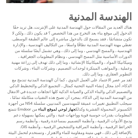
الهندسة المدنية
هناك العديد من المقالات حول الهندسة المدنية على الإنترنت. هل تريد حقًا
الدخول إلى موقع بناء بعد التخرج من هذا التخصص ؟ قد يكون ذلك ، ولكن لا
تكون متشائمًا ، فقد يسمح لك بالدخول مباشرة إلى عالم الطبقة الوسطى.
تغطي مهنة الهندسة المدنية نطاقًا واسعًا ، من التكاليف الهندسية ، والإدارة
الهندسية ، والمسح الهندسي ، وما إلى ذلك ، وهي تشمل أيضًا سلسلة من
الدورات الأساسية مثل المسح الهندسي ، ونظام المعلومات الجغرافية ،
وميكانيكا المواد ، والميكانيكا الإنشائية ، وما إلى ذلك تهدف إلى زراعة مهنية
وعملية ، والمواهب المبتكرة لوحدات التصميم ، وشركات البناء ، وشركات
التطوير العقاري ، وما إلى ذلك.
لقد مر عصر الاعتماد على العمل اليدوي ، كما أن الهندسة المدنية تندمج مع
الذكاء. أخذ مجال إنشاء البنية التحتية كمثال ، التجميع الذكي والتخطيط الذكي
والتصميم الذكي والبناء الذكي والصيانة الذكية كلها اتجاهات جديدة في الانتقال
من الهندسة المدنية إلى الذكاء. بمجرد أن تصبح هذه التقنيات متكاملة تمامًا ،
سيجلب التطبيق تغييرات عميقة للمهندسين المدنيين. سلسلة N54 من أجهزة
الكمبيوتر المحمولة القشرية وكذلك
جهاز لوحي لموقع البناء
من Emdoor تتمتع
المعلومات بقدرات حوسبة قوية وواجهات غنية ، والتي يمكنها بسهولة دعم
ودمج الأدوات الرقمية ، وأنظمة التصميم بمساعدة رقمية ، وأنظمة رسم
الخرائط الرقمية ، وأنظمة المراقبة والتشخيص الرقمية ، وأنظمة GIS.
بالإضافة إلى ذلك ، فهي متينة ومقاومة للماء والاهتزاز ، وتستخدم لتحمل البيئة