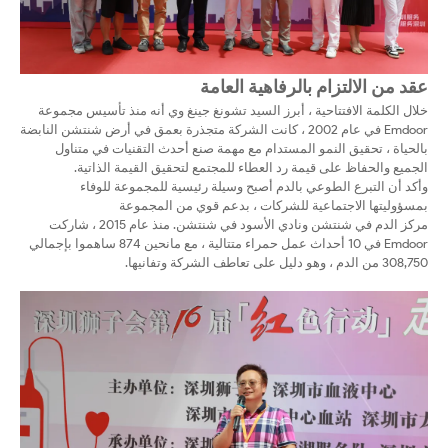
عقد من الالتزام بالرفاهية العامة
خلال الكلمة الافتتاحية ، أبرز السيد تشونغ جينغ وي أنه منذ تأسيس مجموعة
Emdoor في عام 2002 ، كانت الشركة متجذرة بعمق في أرض شنتشن النابضة
بالحياة ، تحقيق النمو المستدام مع مهمة صنع أحدث التقنيات في متناول
الجميع والحفاظ على قيمة رد العطاء للمجتمع لتحقيق القيمة الذاتية.
وأكد أن التبرع الطوعي بالدم أصبح وسيلة رئيسية للمجموعة للوفاء
بمسؤوليتها الاجتماعية للشركات ، بدعم قوي من المجموعة
مركز الدم في شنتشن ونادي الأسود في شنتشن. منذ عام 2015 ، شاركت
Emdoor في 10 أحداث عمل حمراء متتالية ، مع مانحين 874 ساهموا بإجمالي
308,750 من الدم ، وهو دليل على تعاطف الشركة وتفانيها.