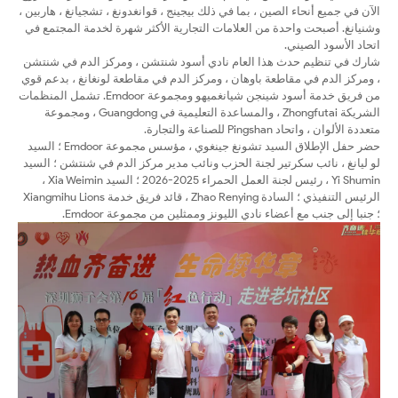
الآن في جميع أنحاء الصين ، بما في ذلك بيجينج ، قوانغدونغ ، تشجيانغ ، هاربين ،
وشنيانغ. أصبحت واحدة من العلامات التجارية الأكثر شهرة لخدمة المجتمع في
اتحاد الأسود الصيني.
شارك في تنظيم حدث هذا العام نادي أسود شنتشن ، ومركز الدم في شنتشن
، ومركز الدم في مقاطعة باوهان ، ومركز الدم في مقاطعة لونغانغ ، بدعم قوي
من فريق خدمة أسود شينجن شيانغميهو ومجموعة Emdoor. تشمل المنظمات
الشريكة Zhongfutai ، والمساعدة التعليمية في Guangdong ، ومجموعة
متعددة الألوان ، واتحاد Pingshan للصناعة والتجارة.
حضر حفل الإطلاق السيد تشونغ جينغوي ، مؤسس مجموعة Emdoor ؛ السيد
لو ليانغ ، نائب سكرتير لجنة الحزب ونائب مدير مركز الدم في شنتشن ؛ السيد
Yi Shumin ، رئيس لجنة العمل الحمراء 2025-2026 ؛ السيد Xia Weimin ،
الرئيس التنفيذي ؛ السادة Zhao Renying ، قائد فريق خدمة Xiangmihu Lions
؛ جنبا إلى جنب مع أعضاء نادي الليونز وممثلين من مجموعة Emdoor.