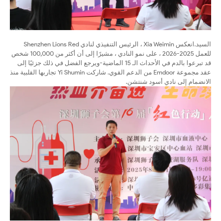
السيد.
انعكس Xia Weimin ، الرئيس التنفيذي لنادي Shenzhen Lions Red
للعمل 2025-2026 ، على نمو النادي ، مشيرًا إلى أن أكثر من 100,000 شخص
قد تبرعوا بالدم في الأحداث الـ 15 الماضية-ويرجع الفضل في ذلك جزئيًا إلى
عقد مجموعة Emdoor من الدعم القوي. شاركت Yi Shumin تجاربها القلبية منذ
الانضمام إلى نادي أسود شنتشن.