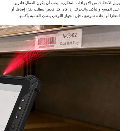
يزيل الاحتكاك من الإجراءات المتكررة. يجب أن يكون العمال قادرين
على المسح والتأكيد والتحرك. إذا كان كل فحص يتطلب نقرًا إضافيًا أو
انتظرًا أو إعادة تموضع ، فإن الجهاز اللوحي يبطئ العملية بأكملها.