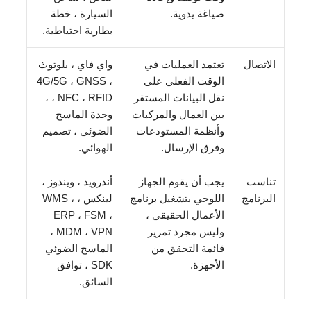
صياغة يدوية.
السيارة ، خطة
بطارية احتياطية.
الاتصال
تعتمد العمليات في
واي فاي ، بلوتوث
الوقت الفعلي على
، 4G/5G ، GNSS
نقل البيانات المستقر
، NFC ، RFID ،
بين العمال والمركبات
وحدة الماسح
وأنظمة المستودعات
الضوئي ، تصميم
وفرق الإرسال.
الهوائي.
تناسب
يجب أن يقوم الجهاز
أندرويد ، ويندوز ،
البرنامج
اللوحي بتشغيل برنامج
لينكس ، WMS ،
الأعمال الحقيقي ،
ERP ، FSM ،
وليس مجرد تمرير
MDM ، VPN ،
قائمة التحقق من
الماسح الضوئي
الأجهزة.
SDK ، توافق
السائق.