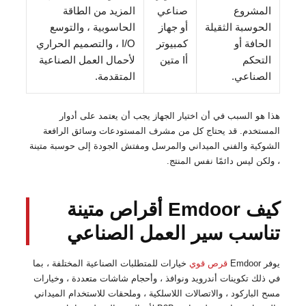
المشروع
صناعي
المزيد من الطاقة
الحوسبة الثقيلة
أو جهاز
الحاسوبية ، والتوسع
الحافة أو
كمبيوتر
I/O ، والتصميم الحراري
التحكم
أI متين
لأحمال العمل الصناعية
الصناعي.
المتقدمة.
هذا هو السبب في أن اختيار الجهاز يجب أن يعتمد على أدوار
المستخدم. قد يحتاج كل من مشرف المستودعات وسائق الرافعة
الشوكية والفني الميداني والمرسل ومفتش الجودة إلى حوسبة متينة
، ولكن ليس دائمًا نفس المنتج.
كيف Emdoor أقراص متينة
تناسب سير العمل الصناعي
يوفر Emdoor
قرص قوي
خيارات للمتطلبات الصناعية المختلفة ، بما
في ذلك تكوينات أندرويد ونوافذ ، وأحجام شاشات متعددة ، وخيارات
مسح الباركود ، والاتصالات اللاسلكية ، وملحقات للاستخدام الميداني