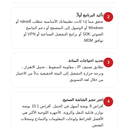
تأكيد البرنامج أولاً.
2
تحقق مما إذا كانت تطبيقاتك الأساسية تتطلب أndroid أو
Windows أو الوصول إلى المتصفح أو دعم الماسح
الضوئي SDK أو برامج التشغيل الصناعية أو VPN أو
توافق MDM.
تحديد احتياجات المتانة.
3
تطابق تصنيف IP ، مقاومة السقوط ، تحمل الاهتزاز ،
ودرجة حرارة التشغيل إلى البيئة الحقيقية بدلاً من الاختيار
من خلال لغة التسويق.
اختر حجم الشاشة الصحيح.
4
أقراص 8 بوصة أسهل في الحمل. أقراص 10.1 بوصة
توازن قابلية النقل والرؤية. الأجهزة اللوحية الأكبر هي
الأفضل للخرائط ولوحات المعلومات والنماذج وسجلات
الفحص.