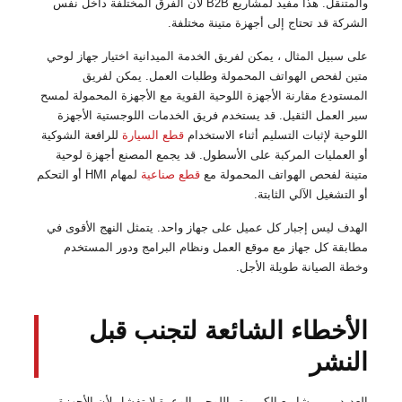
والمتنقل. هذا مفيد لمشاريع B2B لأن الفرق المختلفة داخل نفس
الشركة قد تحتاج إلى أجهزة متينة مختلفة.
على سبيل المثال ، يمكن لفريق الخدمة الميدانية اختيار جهاز لوحي
متين لفحص الهواتف المحمولة وطلبات العمل. يمكن لفريق
المستودع مقارنة الأجهزة اللوحية القوية مع الأجهزة المحمولة لمسح
سير العمل الثقيل. قد يستخدم فريق الخدمات اللوجستية الأجهزة
اللوحية لإثبات التسليم أثناء الاستخدام
قطع السيارة
للرافعة الشوكية
أو العمليات المركبة على الأسطول. قد يجمع المصنع أجهزة لوحية
متينة لفحص الهواتف المحمولة مع
قطع صناعية
لمهام HMI أو التحكم
أو التشغيل الآلي الثابتة.
الهدف ليس إجبار كل عميل على جهاز واحد. يتمثل النهج الأقوى في
مطابقة كل جهاز مع موقع العمل ونظام البرامج ودور المستخدم
وخطة الصيانة طويلة الأجل.
الأخطاء الشائعة لتجنب قبل
النشر
العديد من مشاريع الكمبيوتر اللوحي الوعرة لا تفشل لأن الأجهزة