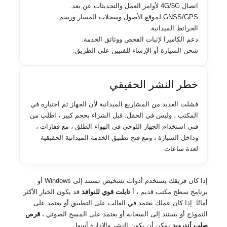
اتصال 4G/5G لأوامر العمل والتحديثات عن بعد.
GNSS/GPS لموقع الأصول وسجلات المسار ورسم
الخرائط الميدانية.
دعم الكاميرا لإثبات الفحص ووثائق الخدمة.
شحن السيارة أو الإرساء للفنيين على الطريق.
خطر النشر الحقيقي
فشلت العديد من المشاريع الميدانية لأن الجهاز تم اختباره في
المكتب ، وليس في الحقل. قبل الشراء بحجم كبير ، اطلب من
فني استخدام الجهاز اللوحي في الهواء الطلق ، مع قفازات ،
وداخل السيارة ، ومع فتح تطبيق الخدمة الميدانية الحقيقية
لعدة ساعات.
إذا كان فريقك يستخدم أدوات تشخيص تستند إلى Windows أو
برنامج سطح مكتب قديم ، أ
تابلت قوي للنوافذ
قد يكون الخيار الأكثر
أمانًا. إذا كان عملك يعتمد في الغالب على التطبيق أو يعتمد على
النموذج أو يستند إلى السحابة أو يعتمد على المسح الضوئي ،
قرص
صلب أندرويد
يمكن أن يكون النشر والإدارة أسهل.