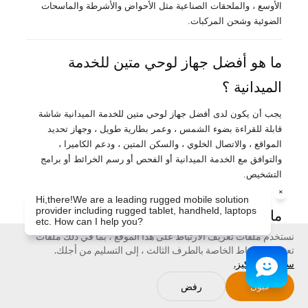
الأوسع ، والملحقات الصناعية مثل الأحواض والأشرطة والماسحات
الضوئية وشحن المركبات.
ما هو أفضل جهاز لوحي متين للخدمة
الميدانية ؟
يجب أن يكون لدى أفضل جهاز لوحي متين للخدمة الميدانية شاشة
قابلة للقراءة بضوء الشمس ، وعمر بطارية طويل ، وجهاز تحديد
المواقع ، والاتصال الخلوي ، والسكن المتين ، ودعم الكاميرا ،
والتوافق مع الخدمة الميدانية أو الفحص أو رسم الخرائط أو برامج
التشخيص.
ما هو أفضل جهاز لوحي متين لأعمال
نستخدم ملفات تعريف الارتباط على هذا الموقع ، بما في ذلك ملفات
المستودعات ؟
تعريف الارتباط الخاصة بالطرف الثالث ، إلى التسليم من أجلك.
سياسة الكوكيز.
لأعمال المستودعات ، تحديد أولويات مسح الباركود ، استقرار wi-fi ،
مقاومة السقوط ، الحمل المريح ، الإرساء ، وتوافق WMS أو ERP.
قبول
رفض
إذا كان العمل في الغالب مسحًا عالي التردد ، فقم بمقارنة الأجهزة