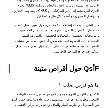
المواقع والاتصالات الخلوية وعمر البطارية. تحتاج فرق المستودعات
إلى سرعة المسح ، وثبات wi-fi ، والتحام ، وتوافق WMS. تحتاج
الفرق اللوجستية إلى دعم المركبات ، و GNSS ، ومقاومة الاهتزاز ،
والتواصل الموثوق مع أنظمة الإرسال والأساطيل.
قبل الشراء ، يمكنك إنشاء قائمة مختصرة حول سير العمل الفعلي.
ثم اختبار الكمبيوتر اللوحي الوعرة مع المستخدمين الحقيقيين ،
والبرمجيات الحقيقية ، والتحولات الحقيقية ، والظروف البيئية
الحقيقية. هذه الخطوة البسيطة يمكن أن تمنع العديد من مشاكل
النشر المخفية وتساعد فريقك على اختيار جهاز لوحي متين يعمل
بشكل جيد خارج المرحلة التجريبية.
FأQs حول أقراص متينة
ما هو قرص صلب ؟
الكمبيوتر اللوحي القوي هو جهاز كمبيوتر محمول مصمم للبيئات
الصعبة. مقارنة مع أقراص المستهلك ، فإنه عادة ما يوفر حماية أقوى
من السقوط ، ومقاومة الغبار والماء ، ودعم درجة حرارة التشغيل