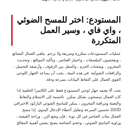
المستودع: اختر للمسح الضوئي
، واي فاي ، وسير العمل
المتكررة
عمليات المستودعات متكررة وسريعة ولا ترحم. يتلقى العمال البضائع
، ويفحصون الملصقات ، واختيار العناصر ، وتأكيد المواقع ، وتحديث
المخزون ، وشحنات الحزم ، والتنقل بين الرفوف ، وأرصفة التحميل ،
والرافعات الشوكية. في هذه البيئة ، يجب أن يساعد الجهاز اللوحي
القوي العمال على التقاط البيانات بسرعة ودقة.
يجب ألا يعتمد جهاز لوحي المستودع فقط على الكاميرا الخلفية إذا
كان العمال يمسحون بشكل متكرر. بالنسبة إلى الاستلام والتقاط
والتعبئة ومراقبة المخزون ، يمكن للماسح الضوئي الباركود الاحترافي
1D/2D تحسين السرعة وتقليل أخطاء الإدخال اليدوي. إذا مسح
العمال مئات العناصر في كل نوبة ، فإن وضع الزر ، وراحة القبضة ،
وزاوية الماسح الضوئي ، وحجم الشاشة يصبح بنفس أهمية المعالج.