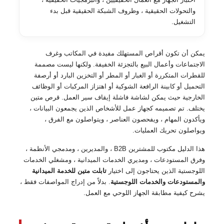
والتحولات الحقيقية ، وظروف الشبكة الحقيقية قبل بدء
التشغيل.
يمكن أن تكون أقراص المستهلك مفيدة في المكاتب وغرف
الاجتماعات وأعمال البيع بالتجزئة الخفيفة. ولكنها ليست مصممة
للقطرات المتكررة أو الغبار أو المطر أو التخزين البارد أو أرصفة
التحميل أو كابينة الرافعة الشوكية أو اهتزاز المركبات أو الوظائف
الخارجية حيث يمكن لشاشة فاشلة إيقاف سير العمل. قرص متين
يختلف. تم تصميمه كجهاز عمل للأشخاص الذين يجمعون البيانات ،
ويأكدون المهام ، ويفحصون العناصر ، ويتواصلون مع الفرق ،
ويواصلون تحريك العمليات.
هذا الدليل مكتوب للمشترين B2B ، والمديرين ، ومدمجي الأنظمة ،
وفرق المستودعات ، ومديري الخدمات الميدانية ، ومشغلي الخدمات
اللوجستية الذين يحتاجون إلى اختيار
تابلت متين للخدمة الميدانية
والمستودعات والخدمات اللوجستية
. بدلاً من إدراج المواصفات فقط ،
يشرح كيفية مطابقة الجهاز اللوحي مع العمل.