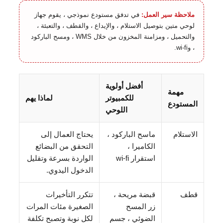
ملاحظة سير العمل:
في تدفق مستودع نموذجي ، يقوم جهاز
لوحي متين بتوصيل الاستلام ، والإيداع ، والقطف ، والتعبئة ،
والتحميل ، ومزامنة المخزون من خلال WMS ، ومسح الباركود
، وwi-fi.
أفضل أولوية
مهمة
للكمبيوتر
لماذا يهم
المستودع
اللوحي
الاستلام
ماسح الباركود ،
يحتاج العمال إلى
الكاميرا ،
التحقق من البضائع
استقرار wi-fi
الواردة بسرعة وتقليل
الدخول اليدوي.
قطف
قبضة مريحة ،
تتكرر التأخيرات
زر المسح
الصغيرة مئات المرات
الضوئي ، جسم
لكل نوبة وتصبح تكلفة