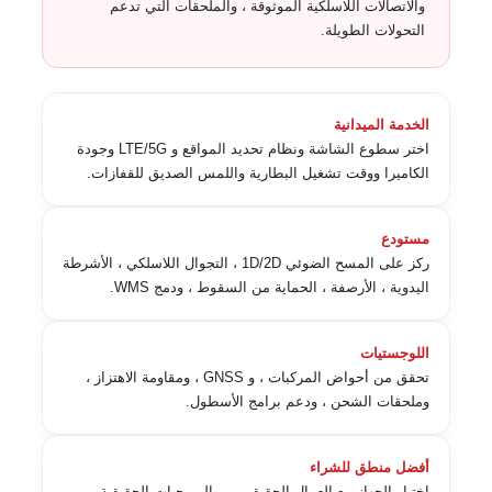
والاتصالات اللاسلكية الموثوقة ، والملحقات التي تدعم
التحولات الطويلة.
الخدمة الميدانية
اختر سطوع الشاشة ونظام تحديد المواقع و LTE/5G وجودة
الكاميرا ووقت تشغيل البطارية واللمس الصديق للقفازات.
مستودع
ركز على المسح الضوئي 1D/2D ، التجوال اللاسلكي ، الأشرطة
اليدوية ، الأرصفة ، الحماية من السقوط ، ودمج WMS.
اللوجستيات
تحقق من أحواض المركبات ، و GNSS ، ومقاومة الاهتزاز ،
وملحقات الشحن ، ودعم برامج الأسطول.
أفضل منطق للشراء
اختبار الجهاز مع العمال الحقيقيين ، والبرمجيات الحقيقية ،