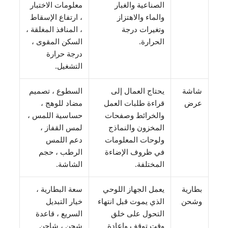
الصناعية والغبار
معلومات الاختبار
والماء والاهتزاز
، ارتفاع الإسقاط
وتغيرات درجة
، المنافذ المغلقة ،
الحرارة.
السكن المقوى ،
درجة حرارة
التشغيل.
شاشة
يحتاج العمال إلى
السطوع ، تصميم
عرض
قراءة طلبات العمل
مضاد للوهج ،
والخرائط وصفحات
حساسية اللمس ،
المخزون والنماذج
لمس القفاز ،
ولوحات المعلومات
دعم اللمس
في ظروف الإضاءة
الرطب ، حجم
المختلفة.
الشاشة.
بطارية
يعمل الجهاز اللوحي
سعة البطارية ،
وشحن
الذي يموت قبل انتهاء
خيار التبديل
التحول على خلق
السريع ، قاعدة
وقت توقف وإعادة
شحن ، شاحن