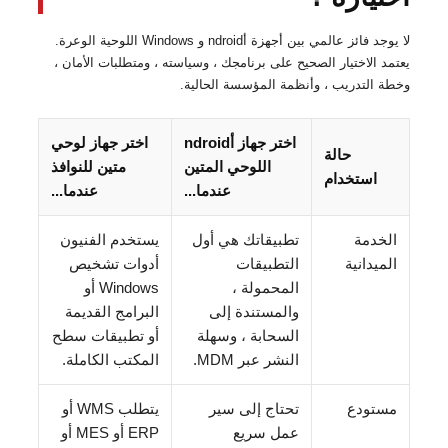
لا يوجد فائز عالمي بين أجهزة أndroid و Windows اللوحية الوعرة.
يعتمد الاختيار الصحيح على برنامجك ، وسياسته ، ومتطلبات الأمان ،
وخطة التدريب ، وأنظمة المؤسسة الحالية.
اختر جهاز أndroid
اختر جهاز لوحي
حالة
اللوحي المتين
متين للنوافذ
استخدام
عندما...
عندما...
الخدمة
تطبيقاتك هي أول
يستخدم الفنيون
الميدانية
التطبيقات
أدوات تشخيص
المحمولة ،
Windows أو
والمستندة إلى
البرامج القديمة
السحابة ، وسهلة
أو تطبيقات سطح
النشر عبر MDM.
المكتب الكاملة.
مستودع
تحتاج إلى سير
يتطلب WMS أو
عمل سريع
ERP أو MES أو