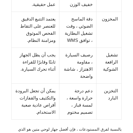
خفيف الوزن
عمل حقيقية.
المخزون
دقة الماسح
يعتمد التتبع الدقيق
الضوئي ، وقت
للعنصر على التقاط
تشغيل البطارية
الفحص الموثوق
، توافق WMS
ومزامنة النظام.
تشغيل
رصيف السيارة
يجب أن يظل الجهاز
الرافعة
، مقاومة
ثابتًا وقابرًا للقراءة
الشوكية
الاهتزاز ، شاشة
أثناء تحرك السيارة.
واضحة
التخزين
دعم درجة
يمكن أن تجعل البرودة
البارد
حرارة واسعة ،
والتكثيف والقفازات
لمسة قباز ،
أقراص عادية صعبة
تصميم مختوم
الاستخدام.
بالنسبة لفرق المستودعات ، فإن أفضل جهاز لوحي متين هو الذي