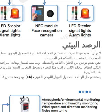
الرصد البيئي
لا تزال العديد من الشركات تستخدم المعدات التقليدية للتسجيل اليدوي ، مما يؤ
الصعب تلبية متطلبات التحكم في العمليات.
نحن نقدم نوعين من الحلول: الثابتة والمتنقلة ، ومناسبة لسيناريوهات المراقبة
الذكي لنظام التحكم الآلي. يراقب هذا النظام ويسجل المعايير البيئية مثل درج
عند الضرورة.
يستخدم حل الهاتف المحمول الجهاز اللوحي القوي
، (EX)
، وهو معتمد من ATEX ومثالي لمراقبة الهواتف المحمولة في البيئات الخطرة.