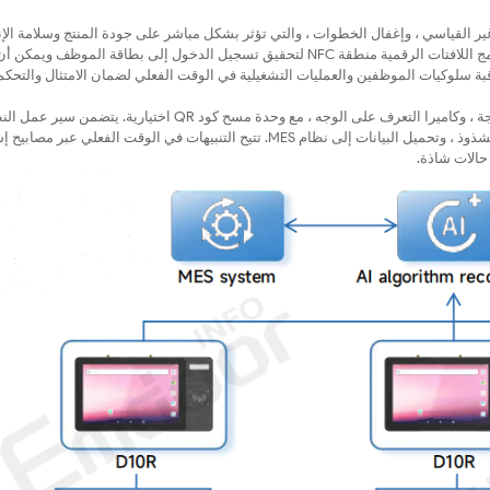
ر القياسي ، وإغفال الخطوات ، والتي تؤثر بشكل مباشر على جودة المنتج وسلامة الإنت
. تدمج اللافتات الرقمية منطقة NFC لتحقيق تسجيل الدخول إلى بطاقة الموظف ويم
زميات AI وبيانات النماذج ، يمكنها مراقبة سلوكيات الموظفين والعمليات التشغيلية في الوقت الفعلي لضمان الامتثال والت
تتميز بشاشة عالية السطوع مع حماية 10.1 بوصة ، ووحدة NFC مدمجة ، وكاميرا التعرف على الوجه ، مع وحدة مسح كود QR اختيارية. يتضمن
تسجيل الوصول السريع لبطاقة الموظف ، والتعرف على السلوك ، وتنبيهات الشذوذ ، وتحميل البيانات إلى نظام MES. تتيح التنبيهات في الوقت الفعلي عبر