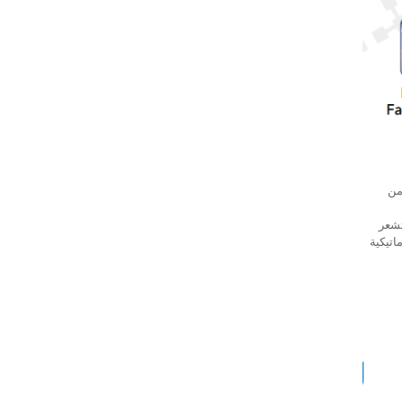
من
تشعر
اتيكية