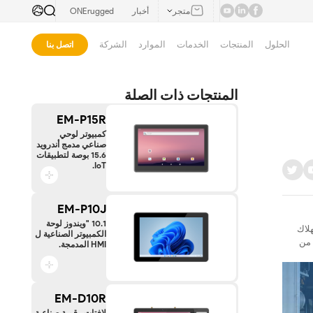
متجر
أخبار
ONErugged
الحلول
المنتجات
الخدمات
الموارد
الشركة
اتصل بنا
المنتجات ذات الصلة
EM-P15R
كمبيوتر لوحي
صناعي مدمج أندرويد
15.6 بوصة لتطبيقات
IoT.
EM-P10J
10.1 "ويندوز لوحة
هلاك
الكمبيوتر الصناعية ل
 من
HMI المدمجة.
EM-D10R
لافتات رقمية صناعية