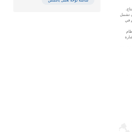
شاشة لوحة تعمل باللمس
اج.
كن أن تشمل
حكم في
 سير عمل النظام
 مصابيح إشارة