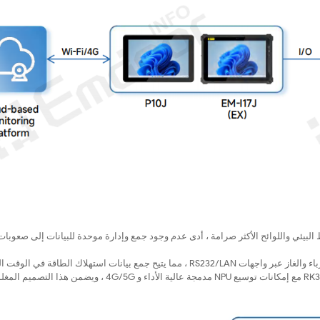
البيئي واللوائح الأكثر صرامة ، أدى عدم وجود جمع وإدارة موحدة للبيانات إلى صعوبا
يتصل بعدادات المياه والكهرباء والغاز عبر واجهات RS232/LAN ، مما يتيح جمع بيانات استهلاك الطاقة في ا
وتحميلها على منصات المراقبة. يتميز هذا التصميم المغلق بالكامل بمعالج RK3568 مع إمكانات توسيع NPU مدمجة عالية الأداء و 4G/5G ،