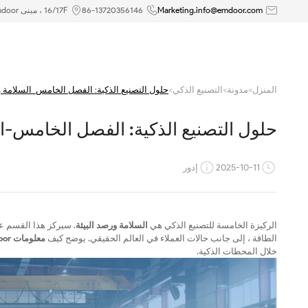
حلول
Marketing.info@emdoor.com
86-13720356146
16/17F ، مبنى Emdoor ، رقم 8 طريق Guangke الأول ، منطقة بينغشان ، شنتشن
التصنيع
الذكية:
المنزل
>
مدونة
>
التصنيع الذكي
>
حلول التصنيع الذكية: الفصل الخامس-السلامة وم
الفصل
حلول التصنيع الذكية: الفصل الخامس-الس
الخامس-
السلامة
2025-10-11
إدور
ومراقبة
البيئة
الركيزة الخامسة للتصنيع الذكي هي
السلامة ورصد البيئة
. سيركز هذا القسم على
الطاقة ، إلى جانب حالات العملاء في العالم الحقيقي. يوضح كيف
معلومات Emdoor
خلال المحطات الذكية.