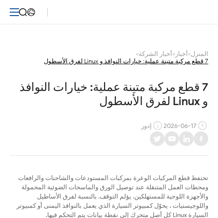
قطع
مركبة
متينة
المنزل
>
أخبار
>
أخبار الشركة
>
7 قطع مركبة متينة عملية: خيارات النوافذ و Linux لفرق الأسطول
للنوافذ
وأساطيل
7 قطع مركبة متينة عملية: خيارات النوافذ 
و Linux لفرق الأسطول
لينكس
2026-06-17
إدور
تحتفظ قطع المركبات الوعرة بمركبات المستودعات والشاحنات والرافعات
ومحطات العمل المتنقلة عند توصيل الورق والماسحات الضوئية المحمولة
والأجهزة اللوحية للمستهلكين. يؤلم التوقف. بالنسبة لفرق الأساطيل
واللوجيستيات ، يحوّل كمبيوتر السيارة الذي يعمل بالنوافذ اليمنى أو كمبيوتر
السيارة Linux كل أصل متحرك إلى نقطة بيانات يتم التحكم فيها.