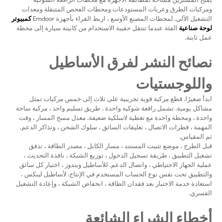
ومركبات الطرق وعربات المستودعات ومحطات الفحص المتنقلة ومعدات
التشغيل الآلي. لمحطات المصنع الأوسع ، اربط القراء بأجهزة Emdoor
كمبيوتر
لوحة صناعية
الفئة عندما تنتقل حقيبة الاستخدام من كابينة سيارة إلى محطة
عمل ثابتة.
نصائح النشر لفرق الأساطيل
واللوجستيات
ابدأ صغيرًا. قطع مركبة قوية تجريبية على ثلاث إلى خمس مركبات تمثل
مشاكل يومية. تشمل رافعة شوكية واحدة ، طريق تسليم واحد ، مركبة ساحة
واحدة ، ومحطة واحدة مع تغطية لاسلكية ضعيفة. معدل مسح المسار ، وقت
المهمة ، قطرات الاتصال ، تعليقات السائق ، سلوك الشحن ، وتذاكر الدعم.
ثم المقياس.
قبل الطرح ، موضع تثبيت المستند ، مسار الكابل ، مصدر الطاقة ، تدفق
تشغيل التطبيق ، طريقة تسجيل الدخول ، توزيع الشبكة ، نافذة التحديث ،
عملية الجهاز الاحتياطي ، واتصال الدعم. للأساطيل ويندوز ، اختبار كل سائق
والتطبيق تحت نفس نوع الحساب المستخدم في الإنتاج. لأساطيل لينكس ،
استعادة خدمة الاختبار بعد فقدان الطاقة ، انخفاض الشبكة ، وإعادة التشغيل
القسري.
أخطاء الشراء الشائعة