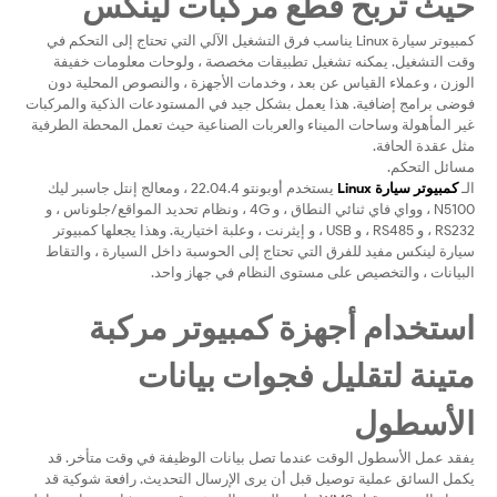
حيث تربح قطع مركبات لينكس
كمبيوتر سيارة Linux يناسب فرق التشغيل الآلي التي تحتاج إلى التحكم في
وقت التشغيل. يمكنه تشغيل تطبيقات مخصصة ، ولوحات معلومات خفيفة
الوزن ، وعملاء القياس عن بعد ، وخدمات الأجهزة ، والنصوص المحلية دون
فوضى برامج إضافية. هذا يعمل بشكل جيد في المستودعات الذكية والمركبات
غير المأهولة وساحات الميناء والعربات الصناعية حيث تعمل المحطة الطرفية
مثل عقدة الحافة.
مسائل التحكم.
الـ
كمبيوتر سيارة Linux
يستخدم أوبونتو 22.04.4 ، ومعالج إنتل جاسبر ليك
N5100 ، وواي فاي ثنائي النطاق ، و 4G ، ونظام تحديد المواقع/جلوناس ، و
RS232 ، و RS485 ، و USB ، و إيثرنت ، وعلبة اختيارية. وهذا يجعلها كمبيوتر
سيارة لينكس مفيد للفرق التي تحتاج إلى الحوسبة داخل السيارة ، والتقاط
البيانات ، والتخصيص على مستوى النظام في جهاز واحد.
استخدام أجهزة كمبيوتر مركبة
متينة لتقليل فجوات بيانات
الأسطول
يفقد عمل الأسطول الوقت عندما تصل بيانات الوظيفة في وقت متأخر. قد
يكمل السائق عملية توصيل قبل أن يرى الإرسال التحديث. رافعة شوكية قد