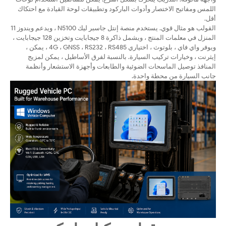
اللمس ومفاتيح الاختصار وأدوات الباركود وتطبيقات لوحة القيادة مع احتكاك
أقل.
القولب هو مثال قوي. يستخدم منصة إنتل جاسبر ليك N5100 ، ويدعم ويندوز 11
المنزل في معلمات المنتج ، ويشمل ذاكرة 8 جيجابايت وتخزين 128 جيجابايت ،
ويوفر واي فاي ، بلوتوث ، اختياري 4G ، GNSS ، RS232 ، RS485 ، يمكن ،
إيثرنت ، وخيارات تركيب السيارة. بالنسبة لفرق الأساطيل ، يمكن لمزيج
المنافذ توصيل الماسحات الضوئية والطابعات وأجهزة الاستشعار وأنظمة
جانب السيارة من محطة واحدة.