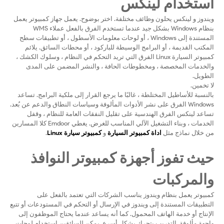
استخدام لينكس
ويندوز و لينكس يحلون وظائف مختلفة. اختر بوضوح. يعمل جهاز كمبيوتر يعمل
بنظام Windows بشكل جيد عندما تستخدم الفرق بالفعل عملاء WMS
المستندة إلى Windows ، أو لوحات معلومات الأسطول ، أو تطبيقات سطح
المكتب القديمة ، أو البرامج الوسيطة للباركود ، أو محطات السائق. يلائم
كمبيوتر السيارة Linux الفرق التي تريد التحكم في النظام ، وسلوك الكشك ،
والخدمات المخصصة ، ومخطوطات الحافة ، والنشر المضمن على المدى
الطويل.
لا تخمين.
بالنسبة للأساطيل المختلطة ، غالبًا ما يرجع القرار إلى ملكية البرامج. تساعد
Windows الفرق على نشر الأدوات المألوفة وسياسات النطاق والدعم عن بُعد.
تساعد لينكس الفرق الهندسية على تقليل النفقات العامة للنظام ، وقفل
الخدمات ، وبناء التشغيل الآلي المناسب للغرض. يغطي Emdoor كلا المسارين
من خلال نماذج مثل
اداة كمبيوتر السيارة
و
كمبيوتر سيارة Linux
.
حيث تفوز أجهزة كمبيوتر النوافذ
والمركبات
كمبيوتر يعمل بنظام ويندوز يناسب الشركات التي تعتمد بالفعل على
التطبيقات المستندة إلى ويندوز في الإرسال أو التحكم في المستودعات أو تتبع
الإنتاج أو خدمة الهاتف المحمول. كما أنه يساعد عندما يحتاج الموظفون إلى
واجهة مألوفة. التدريب يتحرك بشكل أسرع. يمكن للسائقين استخدام لوحات