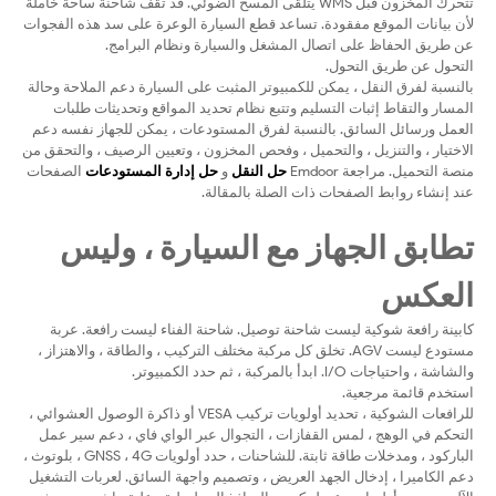
تتحرك المخزون قبل WMS يتلقى المسح الضوئي. قد تقف شاحنة ساحة خاملة
لأن بيانات الموقع مفقودة. تساعد قطع السيارة الوعرة على سد هذه الفجوات
عن طريق الحفاظ على اتصال المشغل والسيارة ونظام البرامج.
التحول عن طريق التحول.
بالنسبة لفرق النقل ، يمكن للكمبيوتر المثبت على السيارة دعم الملاحة وحالة
المسار والتقاط إثبات التسليم وتتبع نظام تحديد المواقع وتحديثات طلبات
العمل ورسائل السائق. بالنسبة لفرق المستودعات ، يمكن للجهاز نفسه دعم
الاختيار ، والتنزيل ، والتحميل ، وفحص المخزون ، وتعيين الرصيف ، والتحقق من
منصة التحميل. مراجعة Emdoor
حل النقل
و
حل إدارة المستودعات
الصفحات
عند إنشاء روابط الصفحات ذات الصلة بالمقالة.
تطابق الجهاز مع السيارة ، وليس
العكس
كابينة رافعة شوكية ليست شاحنة توصيل. شاحنة الفناء ليست رافعة. عربة
مستودع ليست AGV. تخلق كل مركبة مختلف التركيب ، والطاقة ، والاهتزاز ،
والشاشة ، واحتياجات I/O. ابدأ بالمركبة ، ثم حدد الكمبيوتر.
استخدم قائمة مرجعية.
للرافعات الشوكية ، تحديد أولويات تركيب VESA أو ذاكرة الوصول العشوائي ،
التحكم في الوهج ، لمس القفازات ، التجوال عبر الواي فاي ، دعم سير عمل
الباركود ، ومدخلات طاقة ثابتة. للشاحنات ، حدد أولويات GNSS ، 4G ، بلوتوث ،
دعم الكاميرا ، إدخال الجهد العريض ، وتصميم واجهة السائق. لعربات التشغيل