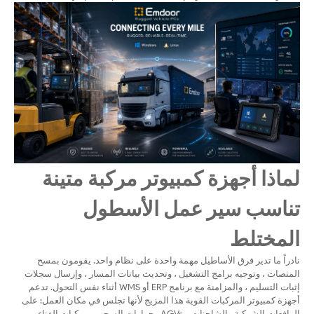
لماذا أجهزة كمبيوتر مركبة متينة
تناسب سير عمل الأسطول
المختلط
نادراً ما تدير فرق الأساطيل مهمة واحدة على نظام واحد. يقومون بمسح
المنصات ، وتوجيه برامج التشغيل ، وتحديث بيانات المسار ، وإرسال سجلات
إثبات التسليم ، والمزامنة مع برنامج ERP أو WMS أثناء نفس التحول. تدعم
أجهزة كمبيوتر المركبات القوية هذا المزيج لأنها تجلس في مكان العمل: على
الرافعات الشوكية والشاحنات و AGVs وجرارات السحب ومركبات الفناء