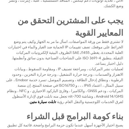
الآلي ، تحديد أولويات دعم لينكس ، المنافذ التسلسلية ، علبة ، إيثرنت ، ونشر
وضع الكشك.
يجب على المشترين التحقق من
المعايير القوية
لا تشتري فقط من ورقة المواصفات. اسأل ما مر به الجهاز وكيف يتم وضع
الخرائط على موقعك. تصف تقييمات IP الحماية ضد الغبار والماء في اختبارات
العلبة المحددة. يغطي SAE J1455 الظروف البيئية لإلكترونيات المركبات
الثقيلة. ينطبق ISO 3691-4 على الشاحنات الصناعية بدون سائق وأنظمتها.
دليل اختبار يساعد.
لعمليات نشر المركبات ، ومراجعة تصنيف IP ، ومقاومة السقوط ، وبيانات
الاهتزاز والصدمات ، ودرجة حرارة التشغيل ، ودرجة حرارة التخزين ، وحدود
الرطوبة ، ونطاق إدخال الطاقة ، وتصميم الموصل. تسرد خدمة Emdoor ، على
سبيل المثال ، اعتماد IP65 ، ، ، و ISO16750 في صفحة المنتج. إن منصة
المركبات ، ودعم GNSS ، والكاميرا ، وقارئ الباركود الاختياري ، و NFC ، ونظام
Android 14/GMS ، وشاشة 700-nit تجعل منه تابلت قوي لإدارة الأسطول
لفرق الخدمات اللوجستية والنقل العام. رؤية
تابلت سيارة متين
.
بناء كومة البرامج قبل الشراء
يصبح اختيار الأجهزة أسهل عندما تكون حزمة البرامج واضحة. قائمة كل تطبيق