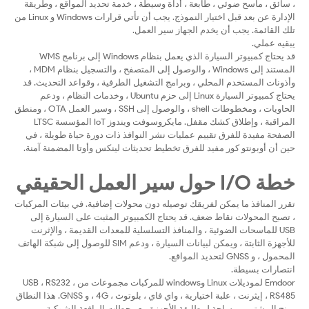
، سائق ، ماسح ضوئي ، طابعة ، أداة وسيطة ، خدمة تحديد المواقع ، وطريقة
الإدارة عن بعد قبل اختيار النموذج. يجب أن تأتي قرارات Windows و Linux من
تلك القائمة. يجب أن يخدم الجهاز سير العمل.
يبقيه عملي.
قد يحتاج كمبيوتر السيارة الذي يعمل بنظام Windows إلى برنامج WMS
المستند إلى Windows ، والوصول إلى المتصفح ، والتسجيل بنظام MDM ،
وأذونات المستخدم المحلي ، وبرامج التشغيل الطرفية ، وقواعد التحديث. قد
يحتاج كمبيوتر السيارة Linux إلى حزم Ubuntu ، وخدمات النظام ، ودعم
الحاويات ، ومخطوطات shell ، والوصول إلى SSH ، وسير العمل OTA ، ومنطق
المراقبة ، وإطلاق كشك مقفل. مايكروسوفت ويندوز IoT المؤسسة LTSC
الصفحة مفيدة للفرق تقييم عمليات نشر النوافذ ذات دورة حياة طويلة ، في
حين أن أوبونتو كور مفيد للفرق تخطيط تحديثات لينكس وأوتا المضمنة آمنة.
خطة I/O حول سير العمل الحقيقي
تقرر المنافذ ما يمكن لفريقك توصيله دون محولات إضافية. في بيئات المركبات
، تصبح المحولات نقاط ضعف. قد يحتاج الكمبيوتر المثبت على السيارة إلى
USB للماسحات الضوئية ، والمنافذ التسلسلية للمعدات القديمة ، والإثرنت
للأجهزة الثابتة ، ويمكن لبيانات السيارة ، ودعم SIM للوصول إلى شبكة الهاتف
المحمول ، و GNSS لتحديد المواقع.
انتصارات بسيطة.
Emdoor لموديلات Linux وwindows للمركبات مجموعات من USB ، RS232 ،
RS485 ، إيثرنت ، علبة اختيارية ، واي فاي ، بلوتوث ، 4G ، و GNSS. هذا النطاق
يمنح المشترين مساحة لمطابقة الأجهزة مع محطات الرافعة الشوكية