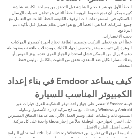
الخطأ الأول هو شراء حجم الشاشة قبل التحقق من مساحة الكابينة. شاشة
كبيرة يمكن أن تمنع خطوط الرؤية. الخطأ الثاني هو تجاهل عمليات الإرسال
اللاسلكية في المستودعات ذات الرفوف الكثيفة. الخطأ الثالث هو التعامل مع
جميع المركبات كما هي. الخطأ الرابع هو اختيار نظام تشغيل قبل تأكيد دعم
البرنامج.
تجنب الاختصارات.
خطأ آخر هو تخطي التركيب وتصميم الطاقة. تحتاج أجهزة كمبيوتر المركبات
الوعرة إلى تثبيت مستقر وتخفيف إجهاد الكابلات ومدخلات طاقة نظيفة وخطة
دعم. لا يزال من الممكن فشل استخدام الجهاز القوي عندما يهتز القوس أو
يتدلك مسار الكابل ضد المعدن. تحقق من التثبيت بالكامل ، وليس فقط
المحطة.
كيف يساعد Emdoor في بناء إعداد
الكمبيوتر المناسب للسيارة
قيمة Emdoor لا تقتصر على جهاز واحد. توفر التشكيلة للفرق خيارات عبر
Android و Windows و Linux ، مع نماذج مركبة لإدارة الأسطول ومناولة
المستودعات وعمليات النقل وسير العمل الآلي. يساعد هذا النطاق المشترين
على اختيار الجهاز حول الوظيفة بدلاً من إجبار محطة واحدة على كل مركبة.
تناسب أفضل. الطرح الأفضل.
بالنسبة للفرق التي تقارن بين Windows و Linux ، ابدأ بثلاثة أسئلة: أي البرامج