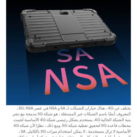
يختلف عن 4G ، هناك خياران للشبكات لـ SA و NSA في عصر 5G. NSA ،
المعروف أيضًا باسم الشبكات غير المستقلة ، هو شبكة 5G مدمجة مع نشر
بنية الشبكة الحالية 4G. يستخدم بشكل رئيسي شبكة 4G الأساسية لتثبيت
محطات قاعدة 5G لتحقيق تغطية شبكة 5G. ومع ذلك ، نظرًا لأن شبكة 4G
الأساسية لا تزال مستخدمة ، لا يمكن استخدام ميزات 5G بالكامل. SA ،