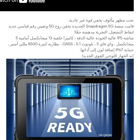
تحت مظهر مألوف يخفي قوة غير عادية.
قامت منصة Snapdragon 5G الجديدة بحقن روح 5G وتعيين رقم قياسي جديد
لنقاط التشغيل. التجربة مدهشة حقًا!
شاشة IPS عالية الجودة عالية الدقة ، كاميرا خلفية 13 ميجابكسل أمامية 5
ميجابكسل ، واي فاي 5 ، بلوتوث 5.1 ، GNSS ، بطارية كبيرة 8500 مللي أمبير ،
حماية IP67 إضافة لون إلى أدائها.
إنه الجهاز اللوحي القوي الجديد!