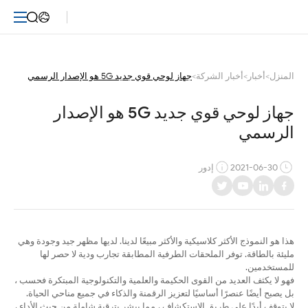
جهاز
لوحي
قوي
المنزل
>
أخبار
>
أخبار الشركة
>
جهاز لوحي قوي جديد 5G هو الإصدار الرسمي
جديد
جهاز لوحي قوي جديد 5G هو الإصدار 
5G
الرسمي
هو
2021-06-30
إدور
الإصدار
الرسمي
هذا هو النموذج الأكثر كلاسيكية والأكثر مبيعًا لدينا. لديها مظهر جيد وجودة وهي
مليئة بالطاقة. توفر الملحقات الطرفية المطابقة تجارب ودية لا حصر لها
للمستخدمين.
فهو لا يكثف العديد من القوى الحكيمة والعلمية والتكنولوجية المبتكرة فحسب ،
بل يصبح أيضًا عنصرًا أساسيًا لتعزيز الرقمنة والذكاء في جميع مناحي الحياة.
لا يتوقف أبدًا على طريق الاستكشاف ، مما يبشر بترقية شاملة من حيث الأداء ،