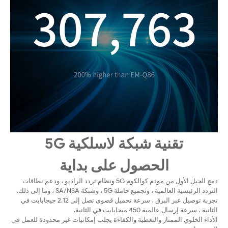
تقنية شبكة لاسلكية 5G
الحصول على بداية
دمج الجيل الأول من مودم كوالكوم 5G ونظام تردد الراديو ، ودعم نطاقات
التردد الرئيسية العالمية ، وتجميع حاملة 5G ، وشبكة SA/NSA ، وما إلى ذلك.
تجربة توصيل عبر البرق ، سرعة تحميل قصوى تصل إلى 2.12 جيجابايت في
الثانية ، سرعة إرسال عالمية 450 ميجابايت في الثانية.
الأداء الخلوي الممتاز والتغطية والكفاءة يجلب إمكانيات غير محدودة للعمل في