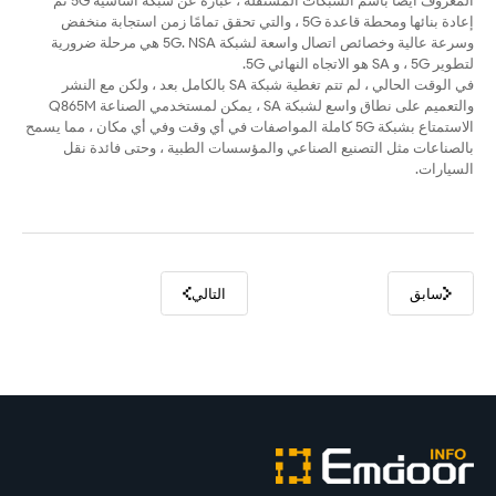
المعروف أيضًا باسم الشبكات المستقلة ، عبارة عن شبكة أساسية 5G تم
إعادة بنائها ومحطة قاعدة 5G ، والتي تحقق تمامًا زمن استجابة منخفض
وسرعة عالية وخصائص اتصال واسعة لشبكة 5G. NSA هي مرحلة ضرورية
لتطوير 5G ، و SA هو الاتجاه النهائي 5G.
في الوقت الحالي ، لم تتم تغطية شبكة SA بالكامل بعد ، ولكن مع النشر
والتعميم على نطاق واسع لشبكة SA ، يمكن لمستخدمي الصناعة Q865M
الاستمتاع بشبكة 5G كاملة المواصفات في أي وقت وفي أي مكان ، مما يسمح
بالصناعات مثل التصنيع الصناعي والمؤسسات الطبية ، وحتى فائدة نقل
السيارات.
سابق
التالي