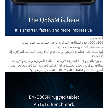
أداء مذهل
300 ، 000 وحدة المعالجة المركزية درجة اختبارها من قبل انتوتو
منصة هاتف Snapdragon 5G ممتازة
إنها مبنية على عملية 8 نانومتر ، والتي تدفع أداء وحدة المعالجة المركزية إلى
2.0 GHz.
مجهزة بالكريو عالية السرعة™وحدة المعالجة المركزية والأدرينو™وحدة
معالجة مركزية ، تجلب تحسينات أداء هدامة لحوسبة البيانات ومعالجة الصور.
أندرويد 11 OS و 4GB RAM و 64GB ROM ، كل شيء رائع!