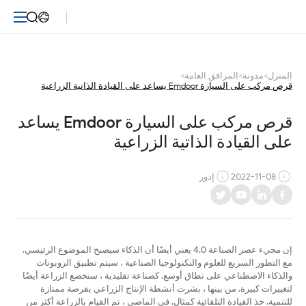
قرص
مركب
على
المنزل
>
مدونة
>
المرافق العامة
>
قرص مركب على السيارة Emdoor يساعد على القيادة الذاتية الزراعية
السيارة
Emdoor
قرص مركب على السيارة Emdoor يساعد 
على القيادة الذاتية الزراعية
يساعد
على
2022-11-08
إدور
القيادة
الذاتية
إن مجيء عصر الصناعة 4.0 يعني أيضًا أن الذكاء سيصبح الموضوع الرئيسي.
الزراعية
مع التطور السريع للعلوم والتكنولوجيا الصناعية ، سيتم تطبيق الروبوتات
والذكاء الاصطناعي على نطاق أوسع. كصناعة تقليدية ، ستخضع الزراعة أيضًا
لتغييرات كبيرة. من بينها ، بشرت أنشطة الإنتاج الزراعي بفرصة ممتازة
للتنمية. خذ القيادة التلقائية كمثال. في الماضي ، تم القيام بالزراعة أكثر من