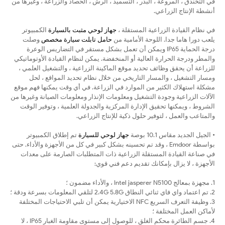
في التخندق ، المروعة ، البذر ، التسميد ، الرش ، الحصاد والزراعة ، وغيرها من
أنشطة الإنتاج الزراعي.
في نظام القيادة الزراعية المستقلة ،
جهاز لوحي مثبت بالسيارة
الكمبيوتر
يلعب دورا هاما جدا. اللوحة الأمامية من
حامل تابلت سيارة مخصص
وصلت
درجة الحماية IP65 ويمكن أن تعمل بشكل مستقر في التضاريس الوعرة
والمطر ودرجة الحرارة العالية أو المنخفضة. يمكن لنظام القيادة الأوتوماتيكي
للزراعة أن يحقق وظائف تحديد موقع الماكينة الزراعية ، والتشغيل العلمي ،
ومسار التشغيل ، والمسار التاريخي من خلال نظام تحديد المواقع ، لحل
مشكلة استهلاك الكثير من الموارد في الزراعة. في أي وقت يمكنها فهم موقع
الآلات الزراعية وجودة التشغيل ومعلومات الإنذار ومعلومات الصيانة وغيرها من
الشروط ، ويمكنها تحقيق الإدارة المركزية والجدولة العلمية ، وتوفير الوقت
والمتاعب والعمل ، لتوفير حلول ذكية للإنتاج الزراعي.
• الجيل الجديد مقاس 10.1 بوصة
جهاز لوحي للسيارة
تم إطلاق الكمبيوتر
بواسطة Emdoor ، وقد تم تحسينه بشكل كبير في كل من الأجهزة والأداء. حتى
في صناعة القيادة المستقلة الزراعية ذات المتطلبات الصارمة على معدات
الأجهزة ، لا يزال بإمكانك تقديم دعم فني قوي:
1. مجهزة بمعالج Intel jasperer N5100 ، والأداء مضمون ؛
2. تم اعتماد واي فاي ثنائي النطاق 2.4G 5.8G لتلقي المعلومات بسرعة ودقة ؛
3. وظيفة التعرف السريع NFC الاختيارية يمكن أن تلبي الاحتياجات المختلفة
لأماكن العمل المختلفة ؛
4. جسم الطائرة محكم الغلق ، للوصول إلى مستوى مقاومة الغبار IP65 ، لا