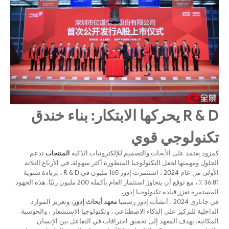
R & D يحركها الابتكار: بناء خندق
تكنولوجي قوي
كمزود يعتمد على الأبحاث والتصميم للإلكترونيات الذكية
المنتجات
تدعم
الحلول ومهمتها لجعل التكنولوجيا المتطورة أكثر سهولة. في الأرباع الثلاثة
الأولى من عام 2024 ، استثمرت إدور 165 مليون في R & D ، بزيادة سنوية
36.81 ٪ ، مع توقع أن يتجاوز استثمار العام بأكمله 200 مليون رنبًا. هذه الجهود
المستمرة تعزز قيادة تكنولوجيا إدور.
في جاناري 2024 ، أنشأت إدور رسميا
معهد أبحاث إدور
، وتعزيز الموارد
الداخلية للتركيز على الذكاء الاصطناعي ، وتكنولوجيا الاستشعار ، والحوسبة
المكانية. يهدف المعهد إلى تحقيق اختراقات في التفاعل بين الإنسان