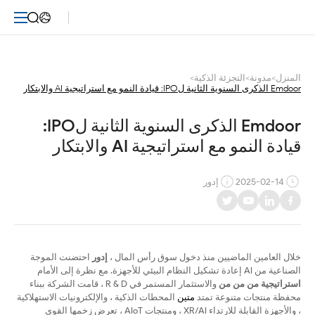
Emdoor
الذكرى
السنوية
المنزل
>
مدونة
>
التجزئة الذكية
>
Emdoor الذكرى السنوية الثانية لIPO: قيادة النمو مع استراتيجية AI والابتكار
الثانية
لIPO:
Emdoor الذكرى السنوية الثانية لIPO: 
قيادة النمو مع استراتيجية AI والابتكار
قيادة
النمو
2025-02-14
إدور
مع
استراتيجية
خلال العامين الماضيين منذ دخول سوق رأس المال ،
إدور
احتضنت الموجة
AI
الصناعية من AI إعادة تشكيل النظام البيئي للأجهزة. مع نظرة إلى الأمام
استراتيجية من من من
والاستثمار المستمر في R & D ، قامت الشركة ببناء
والابتكار
محفظة منتجات متنوعة تمتد
متين
المحطات الذكية ، والإلكترونيات الاستهلاكية
، والأجهزة القابلة للارتداء XR/AI ، ومنتجات AIoT ، تعرض زخمها القوي