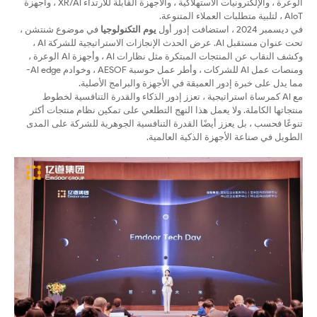
الوعرة ، والإلكترونيات الاستهلاكية ، والأجهزة القابلة للارتداء XR/AI ، وأجهزة
AIoT ، لتلبية متطلبات العملاء المتنوعة.
في ديسمبر 2024 ، استضافت إدور أول
يوم التكنولوجيا
في موضوع شنتشن ،
تحت عنوان مستقبل AI. عرض الحدث الإنجازات الاستراتيجية للشركة AI ،
وكشف النقاب عن المنتجات المبتكرة مثل نظارات AI ، وأجهزة AI الوعرة ،
ومنصات عمل AI للشركات ، وأطر عمل حوسبة AESOF ، وخوادم AI edge-
مما يدل على خبرة إدور العميقة في الأجهزة والبرامج الأصلية.
مع AI كمرساة استراتيجية ، تعزز إدور الذكاء والقدرة التنافسية لخطوط
منتجاتها الكاملة. ولا يعمل هذا النهج التطلعي على تمكين نظام منتجات أكثر
تنوعًا فحسب ، بل يعزز أيضًا القدرة التنافسية الجوهرية للشركة على المدى
الطويل في صناعة الأجهزة الذكية العالمية.