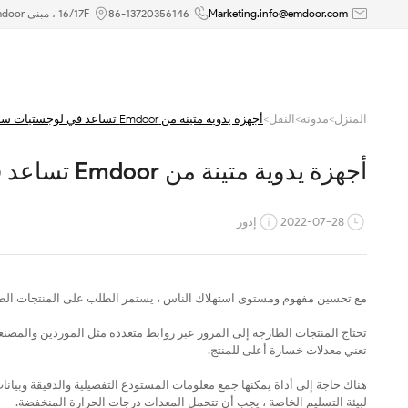
أجهزة
Marketing.info@emdoor.com
86-13720356146
16/17F ، مبنى Emdoor ، رقم 8 طريق Guangke الأول ، منطقة بينغشان ، شنتشن
يدوية
متينة
المنزل
>
مدونة
>
النقل
>
أجهزة يدوية متينة من Emdoor تساعد في لوجستيات سلسلة التبريد
من
أجهزة يدوية متينة من Emdoor تساعد في لوجستيات سلسلة التبريد
Emdoor
تساعد
2022-07-28
إدور
في
لوجستيات
مع تحسين مفهوم ومستوى استهلاك الناس ، يستمر الطلب على المنتجات الطا
سلسلة
تحتاج المنتجات الطازجة إلى المرور عبر روابط متعددة مثل الموردين والمصن
تعني معدلات خسارة أعلى للمنتج.
التبريد
هناك حاجة إلى أداة يمكنها جمع معلومات المستودع التفصيلية والدقيقة وبيان
لبيئة التسليم الخاصة ، يجب أن تتحمل المعدات درجات الحرارة المنخفضة.