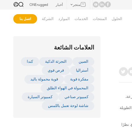
متجر
أخبار
ONErugged
الحلول
المنتجات
الخدمات
الموارد
الشركة
اتصل بنا
العلامات الشائعة
الصين
التجزئة الذكية
كندا
أستراليا
قرص قوي
مفكرة قوية
قوية محمولة باليد
المحمولة في الهواء الطلق
عة.
كمبيوتر صناعي
كمبيوتر السيارة
شاشة لوحة تعمل باللمس
الطويلة
 نظرًا