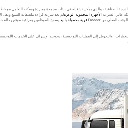
 من Emdoor تصميم مانع للاختراق من الدرجة الصناعية ، والذي يمكن تشغيله في بيئات مجمدة ومبردة ويمكنه التعامل مع خط
الأجهزة المحمولة الوعرة
لم تعد سرعة قراءة ملصقات السلع ونقل الب
 الفعلي من Emdoor
قوية محمولة باليد
يسمح للموظفين بمراقبة موقع وحالة جم
تخبارات ، والتحويل إلى العمليات اللوجستية ، وتوحيد الإشراف على الخدمات اللوجستي