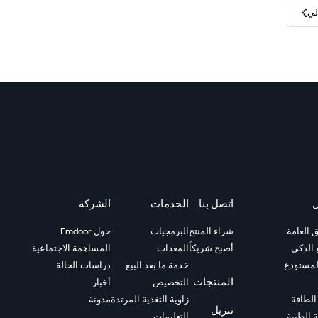
لي
ل
اتصل بنا
الخدمات
الشركة
 العامة
شراء المنتج
البرمجيات
حول Emdoor
 الذكي
أصبح شريكاً
المعدات
المساهمة الاجتماعية
المستودع
خدمة ما بعد البيع
دراسات الحالة
المنتجات
التخصيص
أخبار
الطاقة
زاوية التغذية المرتدة
مدونة
تنزيل
 الطبية
التعليمات