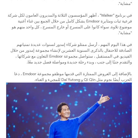
"مشاية".
في برنامج "Walker" ، أظهر المؤسسون الثلاثة والمديرون العامون لكل شركة
فرعية ثبات ومثابرة Emdoor بشكل كامل من خلال الجمع بين غناء أغنية
موضوع تلاوة. سواء كانوا على المسرح أو خارج المسرح ، كل واحد منهم هو
"مشاية".
في هذا اليوم المهم ، أرسل ممثلو شركاء إمدور لسنوات عديدة تمنياتهم
الصادقة للاحتفال بالذكرى السنوية العشرين لإنشاء مجموعة إمدور من خلال
الفيديو. في المستقبل ، ستواصل مجموعة Emdoor التعاون مع شركائها ،
والتقدم جنبًا إلى جنب ، وبدء رحلة جديدة ومواصلة فصل جديد معًا.
بالإضافة إلى العروض الممتازة التي قدمها موظفو مجموعة Emdoor ، دعا
الحزب أيضًا نجوم مثل Qi Qin و Dai Yutong للمجيء و الغناء.