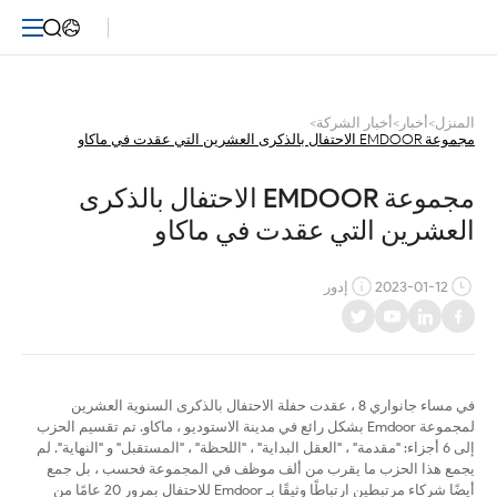
مجموعة
EMDOOR
الاحتفال
المنزل
>
أخبار
>
أخبار الشركة
>
مجموعة EMDOOR الاحتفال بالذكرى العشرين التي عقدت في ماكاو
بالذكرى
العشرين
مجموعة EMDOOR الاحتفال بالذكرى 
العشرين التي عقدت في ماكاو
التي
عقدت
2023-01-12
إدور
في
ماكاو
في مساء جانواري 8 ، عقدت حفلة الاحتفال بالذكرى السنوية العشرين
لمجموعة Emdoor بشكل رائع في مدينة الاستوديو ، ماكاو. تم تقسيم الحزب
إلى 6 أجزاء: "مقدمة" ، "العقل البداية" ، "اللحظة" ، "المستقبل" و "النهاية". لم
يجمع هذا الحزب ما يقرب من ألف موظف في المجموعة فحسب ، بل جمع
أيضًا شركاء مرتبطين ارتباطًا وثيقًا بـ Emdoor للاحتفال بمرور 20 عامًا من