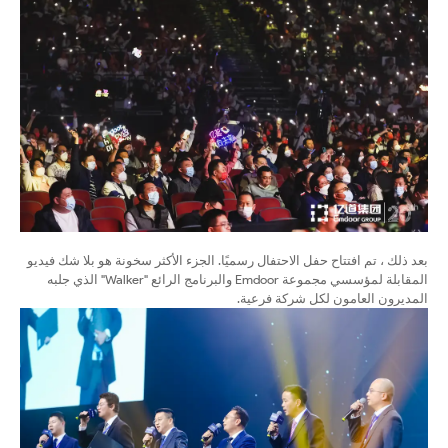
بعد ذلك ، تم افتتاح حفل الاحتفال رسميًا. الجزء الأكثر سخونة هو بلا شك فيديو
المقابلة لمؤسسي مجموعة Emdoor والبرنامج الرائع "Walker" الذي جلبه
المديرون العامون لكل شركة فرعية.