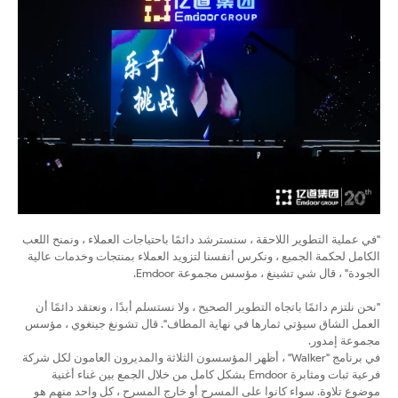
"في عملية التطوير اللاحقة ، سنسترشد دائمًا باحتياجات العملاء ، ونمنح اللعب
الكامل لحكمة الجميع ، ونكرس أنفسنا لتزويد العملاء بمنتجات وخدمات عالية
الجودة" ، قال شي تشينغ ، مؤسس مجموعة Emdoor.
"نحن نلتزم دائمًا باتجاه التطوير الصحيح ، ولا نستسلم أبدًا ، ونعتقد دائمًا أن
العمل الشاق سيؤتي ثمارها في نهاية المطاف". قال تشونغ جينغوي ، مؤسس
مجموعة إمدور.
في برنامج "Walker" ، أظهر المؤسسون الثلاثة والمديرون العامون لكل شركة
فرعية ثبات ومثابرة Emdoor بشكل كامل من خلال الجمع بين غناء أغنية
موضوع تلاوة. سواء كانوا على المسرح أو خارج المسرح ، كل واحد منهم هو