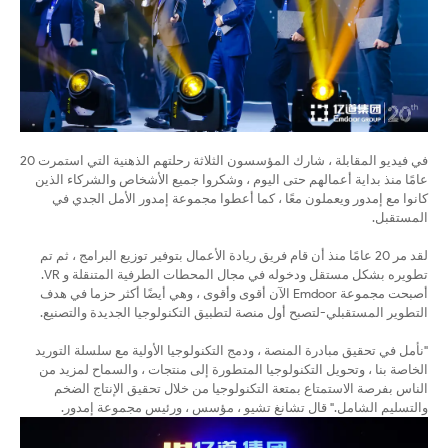
في فيديو المقابلة ، شارك المؤسسون الثلاثة رحلتهم الذهنية التي استمرت 20
عامًا منذ بداية أعمالهم حتى اليوم ، وشكروا جميع الأشخاص والشركاء الذين
كانوا مع إمدور ويعملون معًا ، كما أعطوا مجموعة إمدور الأمل الجدي في
المستقبل.
لقد مر 20 عامًا منذ أن قام فريق ريادة الأعمال بتوفير توزيع البرامج ، ثم تم
تطويره بشكل مستقل ودخوله في مجال المحطات الطرفية المتنقلة و VR.
أصبحت مجموعة Emdoor الآن أقوى وأقوى ، وهي أيضًا أكثر حزما في هدف
التطوير المستقبلي-لتصبح أول منصة لتطبيق التكنولوجيا الجديدة والتصنيع.
"نأمل في تحقيق مبادرة المنصة ، ودمج التكنولوجيا الأولية مع سلسلة التوريد
الخاصة بنا ، وتحويل التكنولوجيا المتطورة إلى منتجات ، والسماح لمزيد من
الناس بفرصة الاستمتاع بمتعة التكنولوجيا من خلال تحقيق الإنتاج الضخم
والتسليم الشامل." قال تشانغ تشيو ، مؤسس ، ورئيس مجموعة إمدور.