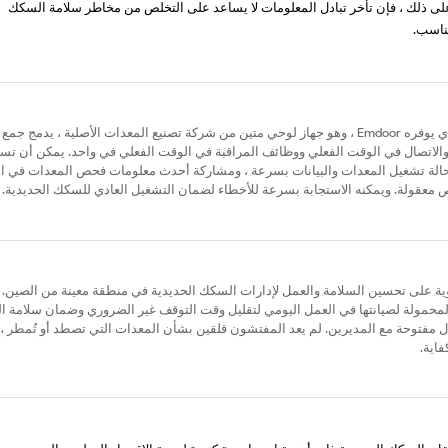
 على ذلك ، فإن تأخر تبادل المعلومات لا يساعد على التخلص من مخاطر سلامة السكك
ناسب.
دفتر الملاحظات القوي الذي يوفره Emdoor ، وهو جهاز لوحي متين من شركة تصنيع المعدات الأصلية ، يدمج جمع
ت والاتصال في الوقت الفعلي ووظائف المراقبة في الوقت الفعلي في واحد. يمكن أن تس
الة تشغيل المعدات والبيانات بسرعة ، ومشاركة أحدث معلومات فحص المعدات في ا
معقولة. ويمكنه الاستجابة بسرعة للأخطاء لضمان التشغيل العادي للسكك الحديدية.
وية على تحسين السلامة والعمل لإدارات السكك الحديدية في منطقة معينة من الصين.
لمحمولة لصيانتها في العمل اليومي لتقليل وقت التوقف غير الضروري وضمان سلامة ال
فتوحة مع المديرين. لم يعد المفتشون قلقين بشأن المعدات التي تصطد أو تُمطر ، 