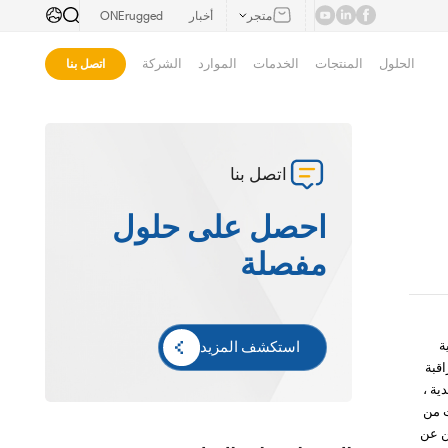
متجر
أخبار
ONErugged
الحلول
المنتجات
الخدمات
الموارد
الشركة
اتصل بنا
اتصل بنا
احصل على حلول
مفصلة
ة
استكشف المزيد
قبة
ية ،
ت من
ن عن