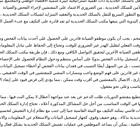
قل بالسكك الحديدية ذات أهمية استراتيجية كبيرة لتنمية الاقتصاد الوطني والمجتمع. م
آمن للسكك الحديدية ، من الضروري الاعتماد على المفتشين لإجراء الفحص والصيانة
ع التطور السريع للنقل بالسكك الحديدية والتعقيد المتزايد لشبكات السكك الحديدية ، 
يدوية التي يتبعها مكتب السكك الحديدية لم تعد قادرة على التكيف مع عبء العمل الم
خم ، يجب أن يكون موظفو الصيانة قادرين على الحصول على أحدث بيانات الفحص و
ت الفعلي لتقليل الهدر غير الضروري للوقت. وتحتاج إلى الحفاظ على تبادل المعلوما
ي الصيانة الآخرين لتحقيق التواصل الكافي. ومع ذلك ، فإن طريقة مكتب السكك الح
ل لتسجيل بيانات الفحص يدويًا على أساس منتظم ودخول النظام للحصول على الإحصاء
سب ، بل من السهل أيضًا التسبب في فقدان بيانات الفحص أو أخطاء تسجيل البيانات.
 غير قادرين على فهم الوضع واجب ومسارات المشي للمفتشين في الوقت الحقيقي. ول
ارئ ، الاتصال بالمفتشين في أقرب وقت ممكن ، مما يؤدي إلى فرض قيود على إيفاد الأ
مناسب وعلى نحو معقول.
تطيع مفتشو الدوريات طلب الدعم عن بعد عند مواجهة أعطال لا يمكن البت فيها ، مما
ا في الوقت المناسب. من أجل حل المشاكل المذكورة أعلاه ، تحتاج إدارة السكك الحد
ت قاسي يمكنه التكيف مع البيئة القاسية جنبا إلى جنب مع نظام إدارة التفتيش لتحسي
ية بذكاء. ، وهو خفيف وقوي. كجهاز لتسجيل البيانات والاستعلام عن المعلومات والات
خلفية ، يمكن أن يساعد الموظفين في عمليات تفتيش السكك الحديدية بشكل فعال وآ