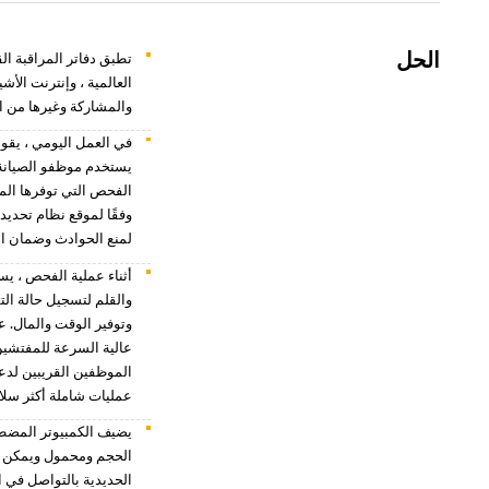
الحل
العالمية ، وإنترنت الأ
والمشاركة وغيرها من ا
في العمل اليومي ، يقو
يستخدم موظفو الصيانة ل
الفحص التي توفرها المع
لمنع الحوادث وضمان ال
أثناء عملية الفحص ، يس
والقلم لتسجيل حالة الت
وتوفير الوقت والمال. ع
عالية السرعة للمفتشين 
الموظفين القريبين لدعم
عمليات شاملة أكثر سلا
يضيف الكمبيوتر المضطه
الحجم ومحمول ويمكن أخ