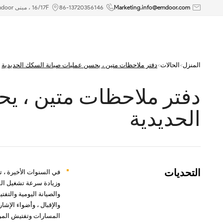
دفتر
Marketing.info@emdoor.com
86-13720356146
16/17F ، مبنى Emdoor ، رقم 8 طريق Guangke الأول ، منطقة بينغشان ، شنتشن
ملاحظات
متين
المنزل
>
الحالات
>
دفتر ملاحظات متين ، يحسن عمليات صيانة السكك الحديدية
،
دفتر ملاحظات متين ، ي
يحسن
الحديدية
عمليات
صيانة
السكك
التحديات
في السنوات الأخيرة ، ت
الحديدية
وزيادة سرعة تشغيل الق
والصيانة اليومية والتف
والإقبال ، وأضواء الإش
المسارات وتفتيش المرا