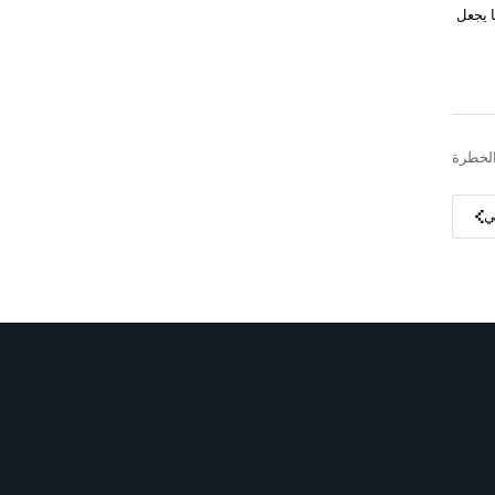
 يجعل
الخطرة
ي