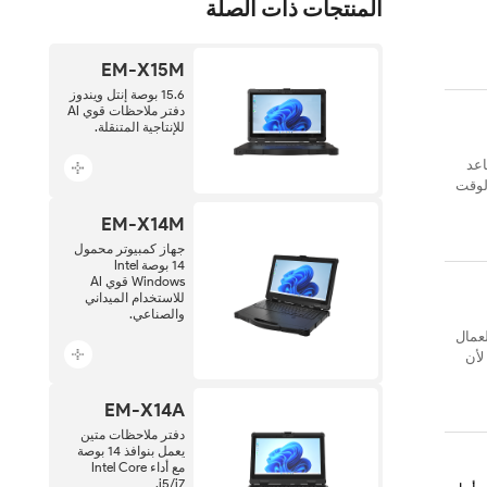
المنتجات ذات الصلة
EM-X15M
15.6 بوصة إنتل ويندوز
دفتر ملاحظات قوي AI
للإنتاجية المتنقلة.
اعد
لوقت
EM-X14M
جهاز كمبيوتر محمول
14 بوصة Intel
Windows قوي AI
للاستخدام الميداني
والصناعي.
عمال
لأن
EM-X14A
دفتر ملاحظات متين
يعمل بنوافذ 14 بوصة
مع أداء Intel Core
i5/i7.