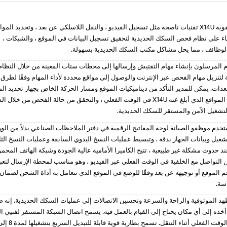
تطبق دفاتر المراقبة القوية X14U تقنيات ناضجة مثل تسجيل الفيديو ، والنقل اللاسلكي عن بعد ، وتحديد المو
شياء على نظام فحص السكك الحديدية لتحقيق تسجيل البيانات في الموقع ، والشبكات ،
لوظائف ، مما يحل مشاكل مكتب السكك الحديدية بسهولة.
م المرسلون بإنشاء مهام التفتيش وإرسالها إلى محطات ستات المعينة من خلال النظام
تنزيل مهام الفحص عبر الإنترنت والوصول إلى مواقع محددة لأداء المهام وفقًا لطرق
دات. يمكن للمدير التأكد من ديناميكيات الموقع ومسار الحركة الخاص بجهاز تحديد الم
وفقًا لموقع نظام تحديد المواقع الذي أبلغ عنه X14U في الوقت الفعلي ، والتحقق من حالة الفحص من خلا
تشغيل الآمن والمستقر للسكك الحديدية.
تخدم موظفو الصيانة لوحة المفاتيح الرقمية في دفتر الملاحظات الصناعي بدلاً من الو
شغيل وبيانات الجهاز بدقة ، وتبسيط عمليات النسخ اليدوي السابقة وعمليات النسخ الثان
ند حدوث مشكلة غير طبيعية ، تتيح الكاميرا الأمامية عالية الجودة وشبكة الهاتف المحم
التواصل مع الخلفية في الوقت الفعلي عبر الفيديو ، وهو مناسب لمحطة الإرسال لتعبئ
 الموقع أو توجيهه عن بعد وفقًا للوضع في الموقع الذي تتعامل به أداة الشحن لضمان 
سة.
د الموثوقية والراحة والسرعة وتحسين الاتصالات إلى عمليات السكك الحديدية. إنه ص
ذه إلى أي مكان يحتاج إلى القيام بالعمل فيه. يسمح اتصال الشبكة المستقر لفنيي 