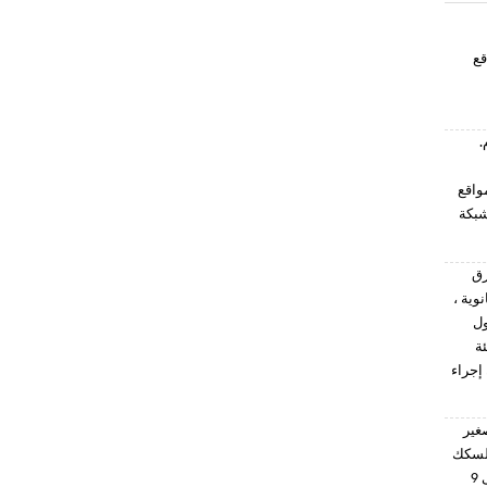
اقع
.
واقع
ل الشبكة
رق
وية ،
ول
ة
إجراء
غير
السكك
الحديدية بالتواصل في الوقت الفعلي أثناء التنقل. تسمح بطارية قوية قابلة للتبديل السريع بتشغيلها لمدة 8 إلى 9