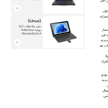
ن أجل
فإن
تزايد
(Linux)
دفتر ملاحظات 12.2
مسار
بوصة Intel Linux
Ubuntu22.04.4
ت في
ديدية
ات بعد
ا
فراد
 يؤدي
يدية
ن
صال
من.