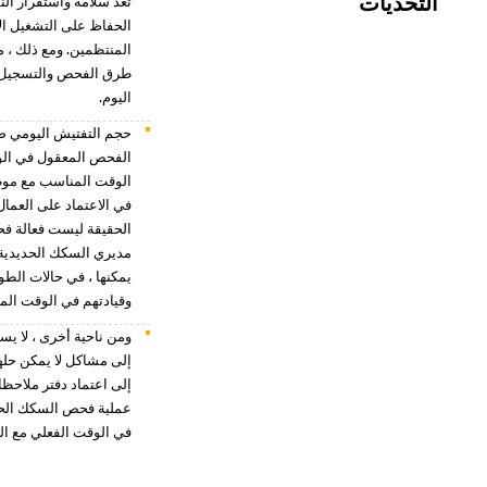
التحديات
تعد سلامة واستقرار الن
الحفاظ على التشغيل ال
المنتظمين. ومع ذلك ، م
طرق الفحص والتسجيل ال
اليوم.
حجم التفتيش اليومي ض
الفحص المعقول في الوق
الوقت المناسب مع موظف
في الاعتماد على العما
الحقيقة ليست فعالة فح
مديري السكك الحديدية
يمكنها ، في حالات الطو
وقيادتهم في الوقت ال
ومن ناحية أخرى ، لا يس
إلى مشاكل لا يمكن حله
إلى اعتماد دفتر ملاحظا
عملية فحص السكك الحديد
في الوقت الفعلي مع ال