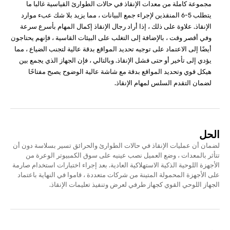
مجموعة كاملة من معدات الإنقاذ في حالات الطوارئ القياسية غالبا ما
يتطلب 5-6 المنقذين لإجراء جمع البيانات ، مما يزيد بلا شك عبء موارد
الإنقاذ. علاوة على ذلك ، إذا أراد رجال الإنقاذ إكمال المهام بأسرع سرعة
وفي أقصر وقت ، بالإضافة إلى التغلب على البيئات القاسية ، فإنهم يحتاجون
أيضًا إلى الاعتماد على توجيه تحديد المواقع بدقة عالية لتجنب الضياع ، مما
يؤدي إلى تأخير أو حتى فشل الإنقاذ. وبالتالي ، فإن الجهاز الذي يجمع بين
هيكل قوي وتحديد المواقع بدقة مع شاشة عالية الوضوح يصبح مفتاحًا
لضمان التقدم السلس لمهام الإنقاذ.
الحل
لضمان أن عمليات الإنقاذ في حالات الطوارئ والحرائق تسير بسلاسة دون أن
تتأثر بالمعدات ، وضع العميل نصب عينيه على سوق الكمبيوتر الوعرة من
الأجهزة اللوحية الذكية الاستهلاكية العادية. بعد إجراء اختبارات استخدام صارمة
على الأجهزة المحمولة المتينة من شركات متعددة ، قاموا في النهاية باعتماد
الجهاز اللوحي القوي كجهاز طرفي لعرض وتنفيذ تعليمات الإنقاذ.