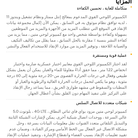
المزايا
متكاملة للغاية ، تحسين الكفاءة
الكمبيوتر اللوحي القوي المدعوم بمعالج إنتل ممتاز ونظام تشغيل ويندوز 11
، لديه توافق نظام موثوق به. في السابق ، يمكن الآن إكمال مجموعة بيانات
الإنقاذ في الموقع التي تتطلب المزيد من الأجهزة والمزيد من الموظفين
بسهولة وكفاءة بواسطة شخص واحد مع كمبيوتر لوحي متين ، مما يزيد من
كفاءة النشر بنسبة ٪ مقارنة بالحل السابق ، مما يقلل من تكاليف التكيف
والصيانة اللاحقة ، وتوفير المزيد من موارد الإنقاذ للاستخدام الفعال والنشر.
عملية قوية ومستقرة
لقد اجتاز الكمبيوتر اللوحي القوي معايير اختبار عسكرية صارمة واختبار
انخفاض 1.22 متر ، مما حقق أداءً مقاومًا للماء والغبار. يمكن أن يعمل بشكل
طبيعي وفعال في درجات الحرارة القصوى من-20 درجة مئوية إلى 60 درجة
مئوية ، وهو ما يكفي لتحمل درجات الحرارة العالية والرطوبة والغبار أو
المطبات والسقوط في مشهد طوارئ الحريق ، مما يساعد رجال الإنقاذ
على التركيز على تنفيذ المهام دون القلق بشأن أعطال الجهاز.
شبكات متعددة للاتصال السلس
كمبيوتر لوحي متين مزود بواي فاي ثنائي النطاق ، 4G LTE ، بلوتوث 5.0
عالي السرعة ، ووحدات اتصال شبكية أخرى. يمكن لإشارات الشبكة الثابتة
والتبديل التلقائي متعدد القنوات نقل معلومات البيانات بسرعة ، وحل
مشكلة الاتصال غير الفعال بين الخط الأمامي ومركز القيادة ، وضمان عدم
تقييد تعليمات الإنقاذ بسبب الفضاء وانقطاع الإشارة ، وتنفيذ عمليات الإنقاذ