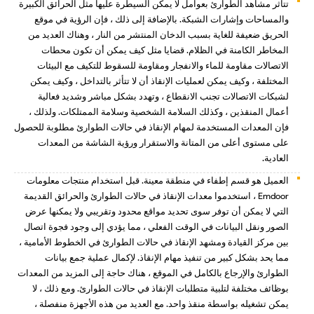
تتأثر مشاهد الطوارئ بعوامل لا يمكن السيطرة عليها مثل الحرائق الكبيرة
والمساحات وإشارات الشبكة. بالإضافة إلى ذلك ، فإن الرؤية في موقع
الحريق ضعيفة للغاية بسبب الدخان المنتشر من النار ، وهناك العديد من
المخاطر الكامنة في الظلام. قضايا مثل كيف يمكن أن تكون محطات
الاتصالات مقاومة للماء والانفجار ومقاومة للسقوط للتكيف مع البيئات
المختلفة ، وكيف يمكن لعمليات الإنقاذ أن لا تتأثر بالتداخل ، وكيف يمكن
لشبكات الاتصالات تجنب الانقطاع ، وتهدد بشكل مباشر وشديد فعالية
أعمال المنقذين ، وكذلك السلامة الشخصية وسلامة الممتلكات. ولذلك ،
فإن المعدات المستخدمة لمهام الإنقاذ في حالات الطوارئ مطلوبة للحصول
على مستوى أعلى من المتانة والاستقرار ورؤية الشاشة من المعدات
العادية.
العميل هو قسم إطفاء في منطقة معينة. قبل استخدام منتجات معلومات
Emdoor ، استخدموا معدات الإنقاذ في حالات الطوارئ والحرائق القديمة
التي لا يمكن أن توفر سوى تحديد مواقع محدود وتقريبي ولا يمكنها عرض
الصور ونقل البيانات في الوقت الفعلي ، مما يؤدي إلى وجود فجوة اتصال
بين مركز القيادة ومشهد الإنقاذ في حالات الطوارئ في الخطوط الأمامية ،
مما يحد بشكل كبير من تنفيذ مهام الإنقاذ. لإكمال عملية جمع بيانات
الطوارئ والإرجاع بالكامل في الموقع ، هناك حاجة إلى المزيد من المعدات
بوظائف مختلفة لتلبية متطلبات الإنقاذ في حالات الطوارئ. ومع ذلك ، لا
يمكن تشغيله بواسطة منقذ واحد. مع العديد من هذه الأجهزة منفصلة ،