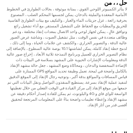
حل ، ، من
لا يتأثر الكمبيوتر اللوحي القوي ، بمتانة موثوقة ، بحالات الطوارئ في الخطوط
الأمامية المعقدة والمليئة بالدخان. يمكن لجسمها المحكم الصلب ، المصنوع
بحرفية رائعة ، عزل جزيئات الماء والغبار ، والتكيف مع بيئات الطوارئ القاسية
للحريق والمطبات مع الحفاظ على التشغيل المستقر. مع أداء تشغيل رائع
وتوافق عالٍ ، يمكن لجهاز لوحي واحد الاتصال بمعدات إنقاذ مختلفة ، ودعم
وظائف متعددة في نفس الوقت ، مثل تشغيل الصوت ، وشاشة عرض الصور
عالية الدقة ، والتصوير الحراري ، والكشف عن علامات الحياة ، وما إلى ذلك ،
لدمج خطة إنقاذ كاملة. يمكن لشاشتها 10.1 بوصة عالية السطوع ، بالإضافة إلى
نظام التصوير الحراري للعميل وبرنامج النمذجة ثلاثية الأبعاد ، إخراج صور عالية
الدقة ومعلومات الإشارات الحيوية على المشهد بسلاسة في البيئات ذات
الإضاءة المنخفضة والدخان ، ومحاكاة وضع المشهد ، جعل حالة مشهد الإنقاذ
بالكامل واضحة في لمحة. تعمل وظيفة تحديد المواقع GPS الممتازة على
قياس المسافات والمواقع بدقة أكبر ، وتوجيه رجال الإنقاذ إلى الموقع الدقيق
لتنفيذ عملية الإنقاذ بسرعة. يستطيع المنقذون التواصل ونقل البيانات التي تم
جمعها من موقع الإنقاذ إلى مركز القيادة في الوقت الفعلي من خلال تغطيتها
الواسعة للواي فاي و 4G والبلوتوث. ثم يمكن للقادة إصدار أحكام دقيقة عن
مشهد الإنقاذ وإعطاء تعليمات واضحة بناءً على المعلومات المرتجعة لتحقيق
أقصى قدر من آثار الإنقاذ.