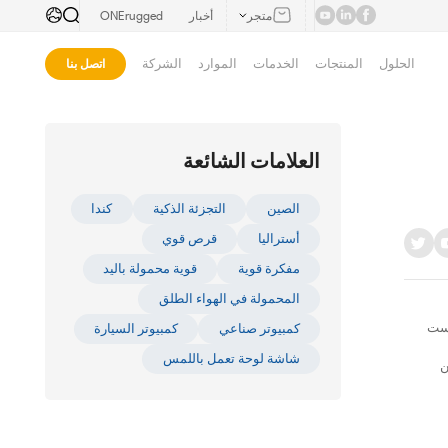
متجر
أخبار
ONErugged
الحلول
المنتجات
الخدمات
الموارد
الشركة
اتصل بنا
العلامات الشائعة
الصين
التجزئة الذكية
كندا
أستراليا
قرص قوي
مفكرة قوية
قوية محمولة باليد
المحمولة في الهواء الطلق
يست
كمبيوتر صناعي
كمبيوتر السيارة
شاشة لوحة تعمل باللمس
ن