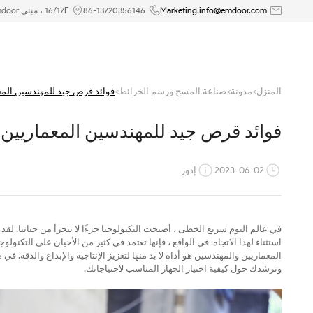
فوائد
Marketing.info@emdoor.com
86-13720356146
16/17F ، مبنى Emdoor ، رقم 8 طريق Guangke الأول ، منطقة بينغشان ، شنتشن
قرص
جيد
المنزل
>
مدونة
>
صناعة المسح ورسم الخرائط
>
فوائد قرص جيد للمهندسين المع
للمهندسين
فوائد قرص جيد للمهندسين المعماريين
المعماريين
والمهندسين
2023-06-02
إدور
في عالم اليوم سريع الخطى ، أصبحت التكنولوجيا جزءًا لا يتجزأ من حياتنا. ل
استثناء لهذا الاتجاه. في الواقع ، فإنها تعتمد في كثير من الأحيان على التكن
المعماريين والمهندسين هو أداة لا بد منها لتعزيز الإنتاجية والإبداع والدقة.
ونرشدك حول كيفية اختيار الجهاز المناسب لاحتياجاتك.