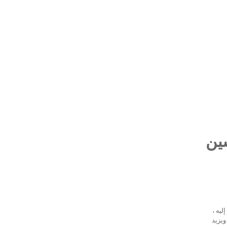
سين
ليه ،
ويزيد