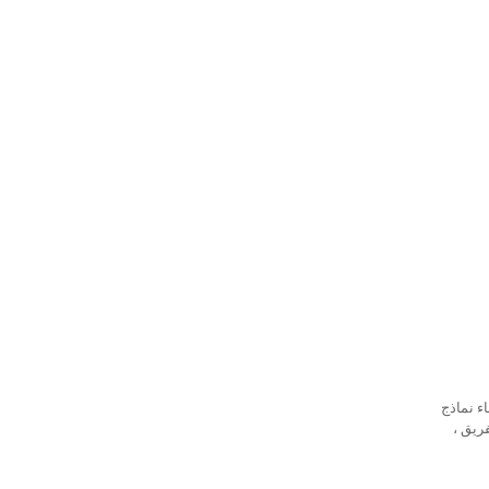
ء نماذج
ريق ،