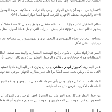
المعماريين والمهندسين. إنها كبيرة بما يكفي للعمل بشكل مريح على التصميمات
wi-fi والبلوتوث. معظم الأجهزة اللوحية لديها أيضا جهاز استقبال GPS.
يحتوي نظام iOS من Apple على بعض الميزات التي تجعل عملنا أسهل ، مثل وظيفة تقسيم الشاشة.
جيجابايت على الأقل.
السرعة (رام): يمكن أن تكون برامج الهندسة المعمارية والهندسية صعبة ، لذلك
المتطلبات هو 4 جيجابايت من ذاكرة الوصول العشوائي ؛ ومع ذلك ، يوصى بأن يحتوي الجهاز اللوحي على 8 جيجابايت من ذاكرة الوصول العشوائي.
عمر البطارية:
كمبيوتر لوحي صناعي
الأقل مثاليًا ، ولكن يجب عليك أيضًا مراعاة عمر بطارية الجهاز اللوحي عند توصيله بشبكة wi-fi وبلوتوث. (قد ترغب أ
الملحقات: ابحث عن جهاز لوحي يأتي مع ملحقات مثل ستيلوس ولوحة مفاتيح ، ل
الملحقات الأخرى للقرص مثل كم لحمايته.
من خلال النظر في كل هذه العوامل عند التسوق لجهاز لوحي ، من المؤكد أن ال
الصحيح ، يمكن للمهندسين المعماريين والمهندسين تصميم مشاريع أنيقة وفعال