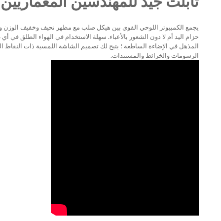
تابلت جيد للمهندسين المعماريين
المذهل في الإضاءة الساطعة ؛ يتيح لك تصميم الشاشة اللمسية ذات النقاط ال
الرسومات والخرائط والمستندات.