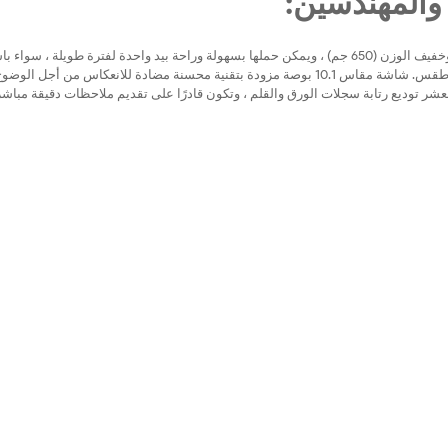
 والمهندسين:
يجمع الكمبيوتر اللوحي القوي بين هيكل صلب مع مظهر نحيف وخفيف الوزن وخفيف الوزن (650 جم) ، ويمكن حملها بسهولة وراحة بيد واحدة لفترة طويلة 
حزام اليد أم لا دون الشعور بالأعباء. سهلة الاستخدام في الهواء الطلق في أي طقس. شاشة مقاس 10.1 بوصة مزودة بتقنية محسنة مضادة للانعكاس من أجل الوض
عشر توديع رتابة سجلات الورق والقلم ، وتكون قادرًا على تقديم ملاحظات دقيقة مباش